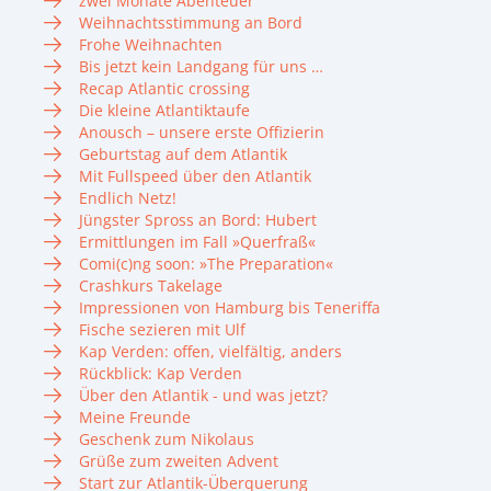
zwei Monate Abenteuer
Weihnachtsstimmung an Bord
Frohe Weihnachten
Bis jetzt kein Landgang für uns …
Recap Atlantic crossing
Die kleine Atlantiktaufe
Anousch – unsere erste Offizierin
Geburtstag auf dem Atlantik
Mit Fullspeed über den Atlantik
Endlich Netz!
Jüngster Spross an Bord: Hubert
Ermittlungen im Fall »Querfraß«
Comi(c)ng soon: »The Preparation«
Crashkurs Takelage
Impressionen von Hamburg bis Teneriffa
Fische sezieren mit Ulf
Kap Verden: offen, vielfältig, anders
Rückblick: Kap Verden
Über den Atlantik - und was jetzt?
Meine Freunde
Geschenk zum Nikolaus
Grüße zum zweiten Advent
Start zur Atlantik-Überquerung