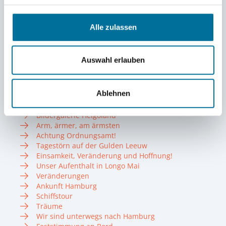
Sommer 2024
Sommer 2025
Alle zulassen
Blog Sommer-Törns 2022
Unsere Schiffe
Unsere Crew
Auswahl erlauben
Summer 2022
Wiedersehen in München
Ablehnen
Wir …
»Die Gemeinschaft war der Hammer«
Bildergalerie Helgoland
Arm, ärmer, am ärmsten
Achtung Ordnungsamt!
Tagestörn auf der Gulden Leeuw
Einsamkeit, Veränderung und Hoffnung!
Unser Aufenthalt in Longo Mai
Veränderungen
Ankunft Hamburg
Schiffstour
Träume
Wir sind unterwegs nach Hamburg