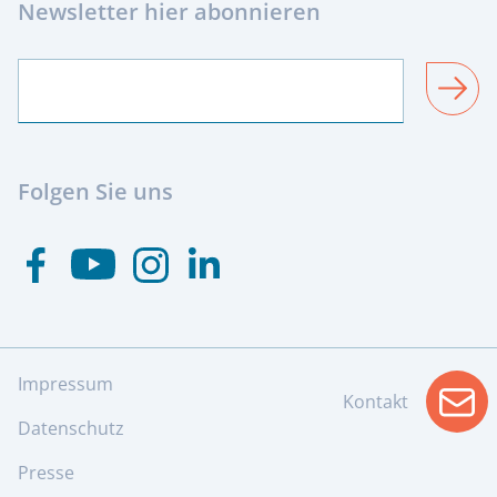
Newsletter hier abonnieren
SENDEN
Folgen Sie uns
Besuchen Sie uns auf Youtube
Besuchen Sie uns auf Facebook
Besuchen Sie uns auf Instagram
Visit us at Linkedin
Impressum
Kontakt
info
Datenschutz
Presse