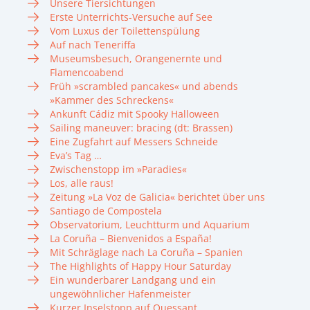
Unsere Tiersichtungen
Erste Unterrichts-Versuche auf See
Vom Luxus der Toilettenspülung
Auf nach Teneriffa
Museumsbesuch, Orangenernte und
Flamencoabend
Früh »scrambled pancakes« und abends
»Kammer des Schreckens«
Ankunft Cádiz mit Spooky Halloween
Sailing maneuver: bracing (dt: Brassen)
Eine Zugfahrt auf Messers Schneide
Eva’s Tag …
Zwischenstopp im »Paradies«
Los, alle raus!
Zeitung »La Voz de Galicia« berichtet über uns
Santiago de Compostela
Observatorium, Leuchtturm und Aquarium
La Coruña – Bienvenidos a España!
Mit Schräglage nach La Coruña – Spanien
The Highlights of Happy Hour Saturday
Ein wunderbarer Landgang und ein
ungewöhnlicher Hafenmeister
Kurzer Inselstopp auf Quessant