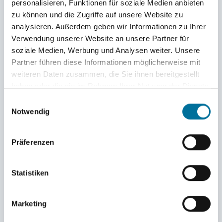
personalisieren, Funktionen für soziale Medien anbieten
zu können und die Zugriffe auf unsere Website zu
analysieren. Außerdem geben wir Informationen zu Ihrer
Verwendung unserer Website an unsere Partner für
soziale Medien, Werbung und Analysen weiter. Unsere
Partner führen diese Informationen möglicherweise mit
weiteren Daten zusammen, die Sie ihnen bereitgestellt
haben oder die sie im Rahmen Ihrer Nutzung der Dienste
Amelie mit »etwas Flauschigem« © Philipp
gesammelt haben.
Einwilligungsauswahl
Notwendig
Wir wünschen Euch einen schönen Tag und drückt uns
die Daumen für ein bisschen mehr Wind.
Präferenzen
Valentina und Leopold
Infos zum Törn
Statistiken
Törn 2022/23
Törn 2023/24
Törn 2024/25
Marketing
Törn 2025/26
Sommer 2023