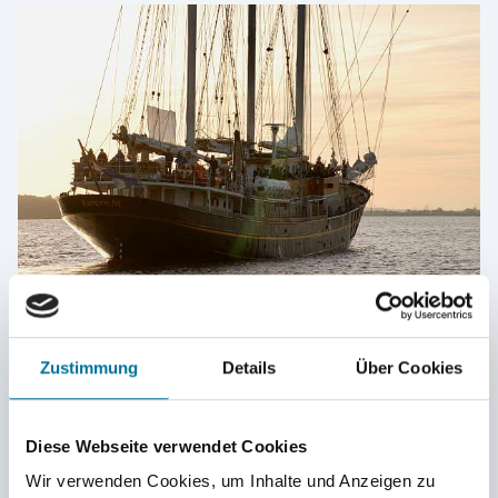
Vielleicht gelingt es uns im Laufe der Zeit einige Fotos,
Zustimmung
Details
Über Cookies
Dokumente und Reiseberichte nachzutragen bzw.
Links zu den immer noch bestehenden und aktiven (!)
Gruppen in den Sozialen Netzwerken zu sammeln.
Diese Webseite verwendet Cookies
Wir verwenden Cookies, um Inhalte und Anzeigen zu