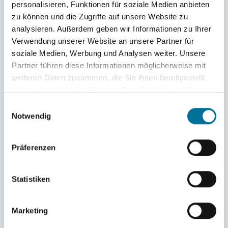
Hier bereits ein Link zu den grandiosen Etappenvideos,
personalisieren, Funktionen für soziale Medien anbieten
der 31. Reise, die Jan auf YouTube eingestellt hat
zu können und die Zugriffe auf unsere Website zu
und eine Bildershow der zweiten Reise 1994/95
analysieren. Außerdem geben wir Informationen zu Ihrer
Verwendung unserer Website an unsere Partner für
auf der Fridtjof Nansen.
soziale Medien, Werbung und Analysen weiter. Unsere
Partner führen diese Informationen möglicherweise mit
weiteren Daten zusammen, die Sie ihnen bereitgestellt
haben oder die sie im Rahmen Ihrer Nutzung der Dienste
gesammelt haben.
Unsere Reiseblogs
Einwilligungsauswahl
Notwendig
23. Reise 2015/16 an Bord der Roald Amundsen
Präferenzen
24. Reise 2016/17 an Bord der Johann Smidt
25. Reise 2017/18 an Bord der Roald Amundsen
Statistiken
26. Reise 2018/19 an Bord der Johann Smidt
27. Reise 2019/20 an Bord der Roald Amundsen
Marketing
28. Reise 2020/21 an Bord der Johann Smidt