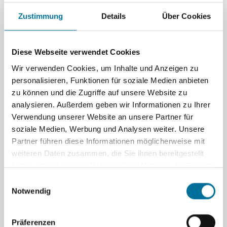
Zustimmung
Details
Über Cookies
Buon compleanno
Diese Webseite verwendet Cookies
»Buon compleanno« (ital.) bedeutet so viel wie »alles
Wir verwenden Cookies, um Inhalte und Anzeigen zu
personalisieren, Funktionen für soziale Medien anbieten
Gute zum Geburtstag«. Am 19. Februar hat eine der
zu können und die Zugriffe auf unsere Website zu
wichtigsten Personen in meinem Leben Geburtstag.
analysieren. Außerdem geben wir Informationen zu Ihrer
Meine Mutter. 1967 kam sie in Fairfax, Virginia, USA zur
Verwendung unserer Website an unsere Partner für
Welt. Mit anderthalb Jahren zog sie nach Italien und
soziale Medien, Werbung und Analysen weiter. Unsere
lebte dort mit ihrer sechs-köpfigen Familie. Später
Partner führen diese Informationen möglicherweise mit
studierte sie Medizin an der Universität in Perugia,
weiteren Daten zusammen, die Sie ihnen bereitgestellt
haben oder die sie im Rahmen Ihrer Nutzung der Dienste
Umbrien. 2005 brachte sie mich zur Welt und dafür
gesammelt haben.
Einwilligungsauswahl
möchte ich mich sehr herzlich bedanken.
Notwendig
Danke für die wundervollen Momente, die wir
zusammen erleben durften. Von den Reisen in
Präferenzen