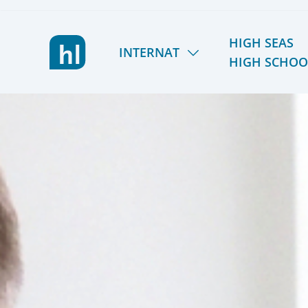
HIGH SEAS
INTERNAT
HIGH SCHOO
LIETZ INTERNAT
HSHS
LERNEN & FÖRDERN
TÖRN 2026/27
LEBEN & AKTIV SEIN
SOMMER 2027
GEMEINSCHAFT & TEAM
REISEPLANUNG 2027/
KOSTEN & STIPENDIEN
RÜCKBLICK
ORIENTIERUNG & SCHULWECHSEL
ALUMNI
AUFNAHME & KONTAKT
FÖRDERVEREIN
VIER GESPRÄCHE. VIER