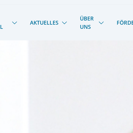
ÜBER
AKTUELLES
FÖRD
L
UNS
NEUIGKEITEN
HANDWERK
ÜBER UNS
SOMMER-INSEL-UNI
STIPENDIENFOND
DAS LIETZ-TEAM
SCHULE SPIEKER
FERIENTERMINE
GESCHICHTE
SPEISEPLAN
28
KOOPERATIONEN
PODCAST | LIETZ SPIEKEROOG
KONTAKT & ANREISE
LIETZ IM TV
PRESSE