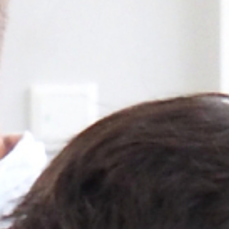
HSHS-JOBS
LEBENSWEGE.
Vier junge Menschen erzählen, was von ihrer
Zeit an der Hermann Lietz-Schule geblieben
ist.