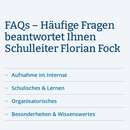
FAQs – Häufige Fragen
beantwortet Ihnen
Schulleiter Florian Fock
Aufnahme im Internat
Schulisches & Lernen
Kann man auch mitten im Schuljahr
Organisatorisches
aufgenommen werden?
Wie erfolgreich sind die
Besonderheiten & Wissenswertes
Schüler*innen im Abitur?
Wer ist mein Ansprechpartner im
Gibt es Stipendien?