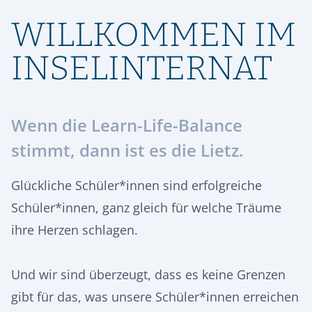
ORIENTIERUNG & SCHULWECHSEL
RÜCKBLICK
SPEISEPLAN
GESCHICHTE
WILLKOMMEN IM
STIPENDIENFONDS HERMANN LIETZ-SCHULE
AUFNAHME & KONTAKT
ALUMNI
SPIEKEROOG
PODCAST | LIETZ SPIEKEROOG
KOOPERATIONEN
INSELINTERNAT
VIER GESPRÄCHE. VIER LEBENSWEGE.
FÖRDERVEREIN
LIETZ IM TV
KONTAKT & ANREISE
Vier junge Menschen erzählen, was von ihrer Zeit an der Hermann
Lietz-Schule geblieben ist.
HSHS-JOBS
PRESSE
Wenn die Learn-Life-Balance
stimmt, dann ist es die Lietz.
Glückliche Schüler*innen sind erfolgreiche
Schüler*innen, ganz gleich für welche Träume
ihre Herzen schlagen.
Und wir sind überzeugt, dass es keine Grenzen
gibt für das, was unsere Schüler*innen erreichen