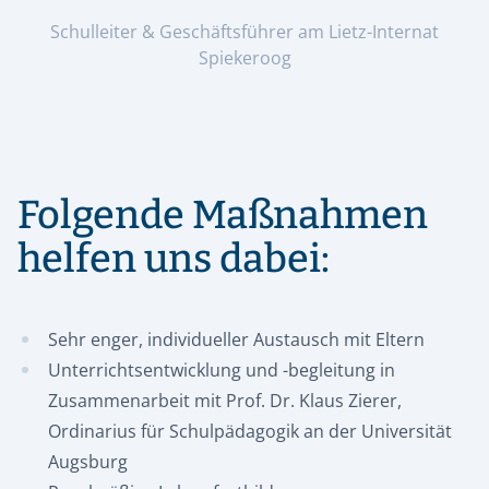
Schulleiter & Geschäftsführer am Lietz-Internat
Spiekeroog
Folgende Maßnahmen
3. Schuleigenes Nationalpark-Haus:
helfen uns dabei:
Sehr enger, individueller Austausch mit Eltern
Unterrichtsentwicklung und -begleitung in
Zusammenarbeit mit Prof. Dr. Klaus Zierer,
Ordinarius für Schulpädagogik an der Universität
Augsburg