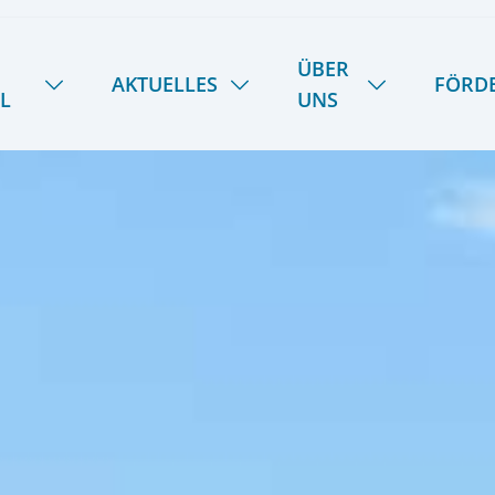
ÜBER
AKTUELLES
FÖRD
L
UNS
NEUIGKEITEN
HANDWERK
ÜBER UNS
SOMMER-INSEL-UNI
STIPENDIENFOND
DAS LIETZ-TEAM
SCHULE SPIEKER
FERIENTERMINE
GESCHICHTE
SPEISEPLAN
28
KOOPERATIONEN
PODCAST | LIETZ SPIEKEROOG
KONTAKT & ANREISE
LIETZ IM TV
PRESSE