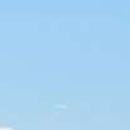
HSHS-JOBS
LEBENSWEGE.
Vier junge Menschen erzählen, was von ihrer
Zeit an der Hermann Lietz-Schule geblieben
ist.