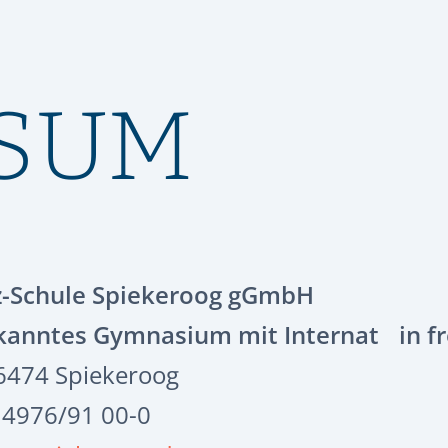
SSUM
z-Schule Spiekeroog gGmbH
rkanntes Gymnasium mit Internat in fr
26474 Spiekeroog
) 4976/91 00-0