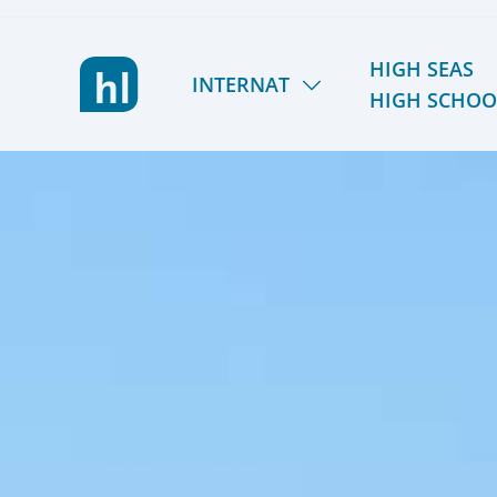
HIGH SEAS
INTERNAT
HIGH SCHOO
LIETZ INTERNAT
HSHS
LERNEN & FÖRDERN
TÖRN 2026/27
LEBEN & AKTIV SEIN
SOMMER 2027
GEMEINSCHAFT & TEAM
REISEPLANUNG 2027/
KOSTEN & STIPENDIEN
RÜCKBLICK
ORIENTIERUNG & SCHULWECHSEL
ALUMNI
AUFNAHME & KONTAKT
FÖRDERVEREIN
VIER GESPRÄCHE. VIER