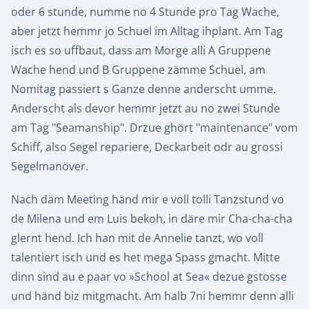
oder 6 stunde, numme no 4 Stunde pro Tag Wache,
aber jetzt hemmr jo Schuel im Alltag ihplant. Am Tag
isch es so uffbaut, dass am Morge alli A Gruppene
Wache hend und B Gruppene zämme Schuel, am
Nomitag passiert s Ganze denne anderscht umme.
Anderscht als devor hemmr jetzt au no zwei Stunde
am Tag "Seamanship". Drzue ghört "maintenance" vom
Schiff, also Segel repariere, Deckarbeit odr au grossi
Segelmanöver.
Nach däm Meeting händ mir e voll tolli Tanzstund vo
de Milena und em Luis bekoh, in däre mir Cha-cha-cha
glernt hend. Ich han mit de Annelie tanzt, wo voll
talentiert isch und es het mega Spass gmacht. Mitte
dinn sind au e paar vo »School at Sea« dezue gstosse
und händ biz mitgmacht. Am halb 7ni hemmr denn alli