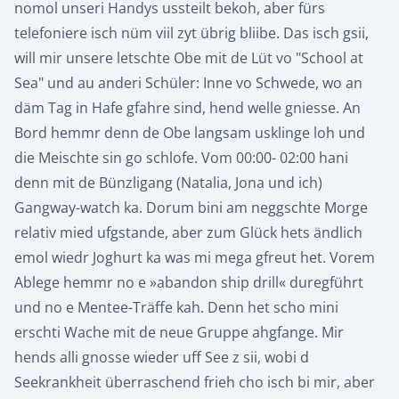
nomol unseri Handys ussteilt bekoh, aber fürs
telefoniere isch nüm viil zyt übrig bliibe. Das isch gsii,
will mir unsere letschte Obe mit de Lüt vo "School at
Sea" und au anderi Schüler: Inne vo Schwede, wo an
däm Tag in Hafe gfahre sind, hend welle gniesse. An
Bord hemmr denn de Obe langsam usklinge loh und
die Meischte sin go schlofe. Vom 00:00- 02:00 hani
denn mit de Bünzligang (Natalia, Jona und ich)
Gangway-watch ka. Dorum bini am neggschte Morge
relativ mied ufgstande, aber zum Glück hets ändlich
emol wiedr Joghurt ka was mi mega gfreut het. Vorem
Ablege hemmr no e »abandon ship drill« duregführt
und no e Mentee-Träffe kah. Denn het scho mini
erschti Wache mit de neue Gruppe ahgfange. Mir
hends alli gnosse wieder uff See z sii, wobi d
Seekrankheit überraschend frieh cho isch bi mir, aber