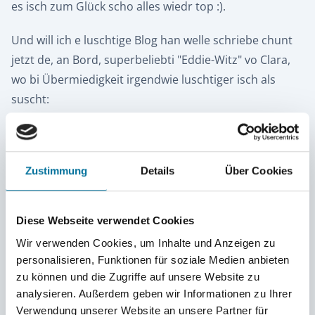
es isch zum Glück scho alles wiedr top :).
Und will ich e luschtige Blog han welle schriebe chunt
jetzt de, an Bord, superbeliebti "Eddie-Witz" vo Clara,
wo bi Übermiedigkeit irgendwie luschtiger isch als
suscht:
In der Savanne kämpfen eine Horde Ameisen gegen
einen riesigen Elefanten. Alle Ameisen stiegen auf den
Elefanten, um ihn zu bekämpfen. Der Elefant machte
Zustimmung
Details
Über Cookies
»töröö« und schüttelte alle Ameisen von sich, bis auf
eine. Alle Ameisen auf dem Boden schreien: »Mach ihn
Diese Webseite verwendet Cookies
fertig, Eddie!!«
Wir verwenden Cookies, um Inhalte und Anzeigen zu
personalisieren, Funktionen für soziale Medien anbieten
---
zu können und die Zugriffe auf unsere Website zu
analysieren. Außerdem geben wir Informationen zu Ihrer
Und anschließend für alle, die kein Schweizerdeutsch
Verwendung unserer Website an unsere Partner für