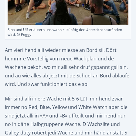
Sina und Ulf erläutern uns wann zukünftig der Unterricht stattfinden
wird. @ Peggy
Am vieri hend alli wieder miesse an Bord sii. Dört
hemmr e Vorstellig vom neue Wachplan und de
Wachene bekoh, wo mir alli sehr druf gspannt gsii sin,
und au wie alles ab jetzt mit de Schuel an Bord ablaufe
wird. Und zwar funktioniert das e so:
Mir sind alli in ere Wache mit 5-6 Lüt, mir hend zwar
immer no Red, Blue, Yellow und White Watch aber die
sind jetzt alli in »A« und »B« uffteilt und mir hend nur
no in däne Halbgruppene Wache. D Wachziite und
Galley-duty rotiert jedi Wuche und mir händ anstatt 5