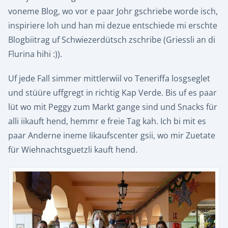
voneme Blog, wo vor e paar Johr gschriebe worde isch,
inspiriere loh und han mi dezue entschiede mi erschte
Blogbiitrag uf Schwiezerdütsch zschribe (Griessli an di
Flurina hihi :)).
Uf jede Fall simmer mittlerwiil vo Teneriffa losgseglet
und stüüre uffgregt in richtig Kap Verde. Bis uf es paar
lüt wo mit Peggy zum Markt gange sind und Snacks für
alli iikauft hend, hemmr e freie Tag kah. Ich bi mit es
paar Anderne ineme Iikaufscenter gsii, wo mir Zuetate
für Wiehnachtsguetzli kauft hend.