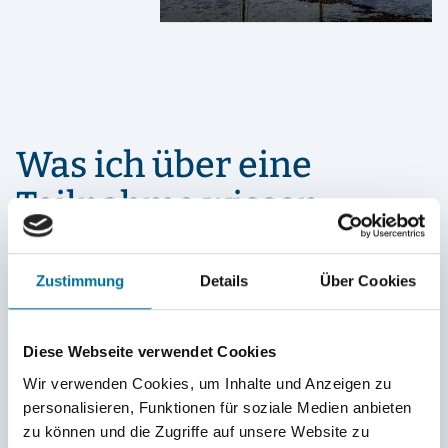
Was ich über eine
Teilnahme wissen
sollte?
Zustimmung
Details
Über Cookies
Wer kann an der Sommer-HSHS teilnehmen?
Diese Webseite verwendet Cookies
Muss ich an Bord lernen und arbeiten?
Wir verwenden Cookies, um Inhalte und Anzeigen zu
personalisieren, Funktionen für soziale Medien anbieten
Wer kümmert sich um die pädagogische
diesen erlebnispädagogischen
n ebenso
zu können und die Zugriffe auf unsere Website zu