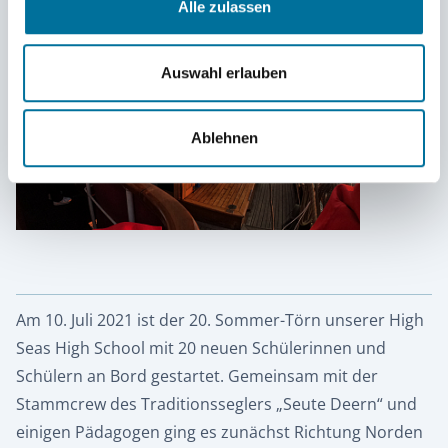
Schülern:innen vergangener großer Reisen.
Die
Alle zulassen
Buddys stellen als Teil der Pädagogischen Crew das
Bindeglied zwischen den pädagogischen
Auswahl erlauben
Betreuer:innen und den Teilnehmer:innen dar und
haben in allen Belangen immer ein offenes Ohr
Ablehnen
oder eine unterstützende Hand für unsere
Jugendlichen.
Am 10. Juli 2021 ist der 20. Sommer-Törn unserer High
Seas High School mit 20 neuen Schülerinnen und
Schülern an Bord gestartet. Gemeinsam mit der
Stammcrew des Traditionsseglers „Seute Deern“ und
einigen Pädagogen ging es zunächst Richtung Norden