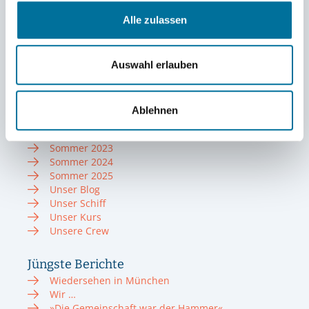
Auf den Fotos bereiten wir das Segelsetzen vor.
Alle zulassen
Die Stimmung an Bord ist weiterhin fröhlich und
heiter.
Auswahl erlauben
Infos zum Törn
Törn 2022/23
Törn 2023/24
Ablehnen
Törn 2024/25
Törn 2025/26
Sommer 2023
Sommer 2024
Sommer 2025
Unser Blog
Unser Schiff
Unser Kurs
Unsere Crew
Jüngste Berichte
Wiedersehen in München
Wir …
»Die Gemeinschaft war der Hammer«