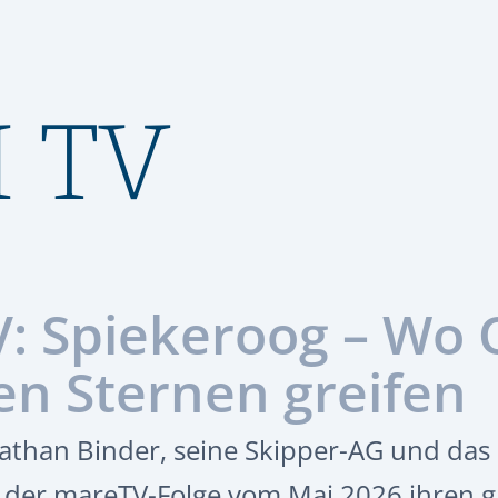
M TV
: Spiekeroog – Wo 
en Sternen greifen
nathan Binder, seine Skipper-AG und das 
n der mareTV-Folge vom Mai 2026 ihren gr