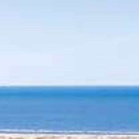
HSHS-JOBS
LEBENSWEGE.
Vier junge Menschen erzählen, was von ihrer
Zeit an der Hermann Lietz-Schule geblieben
ist.