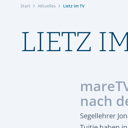
Start
Aktuelles
Lietz im TV
LIETZ I
mareTV
nach d
Segellehrer Jo
Tuitje haben i