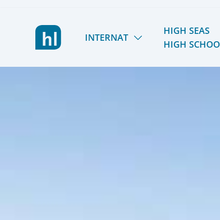
HIGH SEAS
INTERNAT
HIGH SCHOO
LIETZ INTERNAT
HSHS
LERNEN & FÖRDERN
TÖRN 2026/27
LEBEN & AKTIV SEIN
SOMMER 2027
GEMEINSCHAFT & TEAM
REISEPLANUNG 2027/
KOSTEN & STIPENDIEN
RÜCKBLICK
ORIENTIERUNG & SCHULWECHSEL
ALUMNI
AUFNAHME & KONTAKT
FÖRDERVEREIN
VIER GESPRÄCHE. VIER