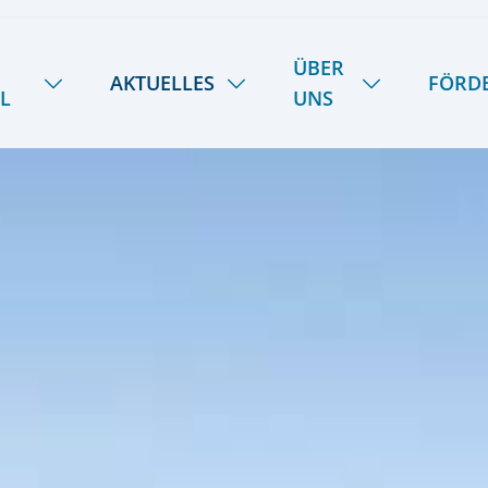
ÜBER
AKTUELLES
FÖRD
L
UNS
NEUIGKEITEN
HANDWERK
ÜBER UNS
SOMMER-INSEL-UNI
STIPENDIENFOND
DAS LIETZ-TEAM
SCHULE SPIEKER
FERIENTERMINE
GESCHICHTE
SPEISEPLAN
28
KOOPERATIONEN
PODCAST | LIETZ SPIEKEROOG
KONTAKT & ANREISE
LIETZ IM TV
PRESSE