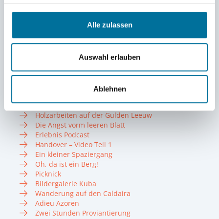
Sportbootführerschein
Helgoland
Alle zulassen
Bildergalerie Azoren
Spoiler-Alarm
Kein Einzelfall – Das System hinter sexualisierter
Gewalt
Auswahl erlauben
Best Pics Bermuda – Azoren
Zwischenstopp zum Diesel-Bunkern
HSHS-Olympics und SBF-Panik
Ablehnen
HSHS-Playlist
How to handle HSHS-Memberzzzz at arrival
Holzarbeiten auf der Gulden Leeuw
Die Angst vorm leeren Blatt
Erlebnis Podcast
Handover – Video Teil 1
Ein kleiner Spaziergang
Oh, da ist ein Berg!
Picknick
Bildergalerie Kuba
Wanderung auf den Caldaira
Adieu Azoren
Zwei Stunden Proviantierung