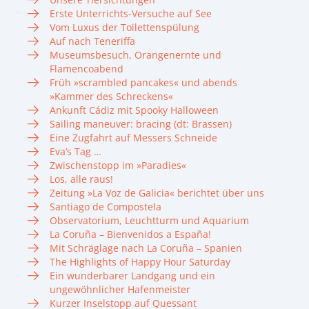
Erste Unterrichts-Versuche auf See
Vom Luxus der Toilettenspülung
Auf nach Teneriffa
Museumsbesuch, Orangenernte und
Flamencoabend
Früh »scrambled pancakes« und abends
»Kammer des Schreckens«
Ankunft Cádiz mit Spooky Halloween
Sailing maneuver: bracing (dt: Brassen)
Eine Zugfahrt auf Messers Schneide
Eva’s Tag …
Zwischenstopp im »Paradies«
Los, alle raus!
Zeitung »La Voz de Galicia« berichtet über uns
Santiago de Compostela
Observatorium, Leuchtturm und Aquarium
La Coruña – Bienvenidos a España!
Mit Schräglage nach La Coruña – Spanien
The Highlights of Happy Hour Saturday
Ein wunderbarer Landgang und ein
ungewöhnlicher Hafenmeister
Kurzer Inselstopp auf Quessant