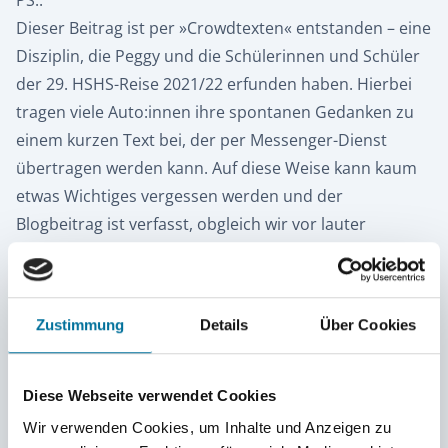
PS.:
Dieser Beitrag ist per »Crowdtexten« entstanden – eine
Disziplin, die Peggy und die Schülerinnen und Schüler
der 29. HSHS-Reise 2021/22 erfunden haben. Hierbei
tragen viele Auto:innen ihre spontanen Gedanken zu
einem kurzen Text bei, der per Messenger-Dienst
übertragen werden kann. Auf diese Weise kann kaum
etwas Wichtiges vergessen werden und der
Blogbeitrag ist verfasst, obgleich wir vor lauter
Erlebnissen gar keine Zeit haben, über unsere
Erlebnisse zu berichten ;-)
Zustimmung
Details
Über Cookies
Infos zum Törn
Törn 2022/23
Törn 2023/24
Diese Webseite verwendet Cookies
Törn 2024/25
Törn 2025/26
Wir verwenden Cookies, um Inhalte und Anzeigen zu
Sommer 2023