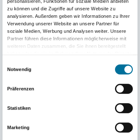
personalisieren, Funktionen für soziale Medien anbieten
Sommer 2024
zu können und die Zugriffe auf unsere Website zu
Sommer 2025
Blog Sommer-Törns 2022
analysieren. Außerdem geben wir Informationen zu Ihrer
Unsere Schiffe
Verwendung unserer Website an unsere Partner für
Unsere Crew
soziale Medien, Werbung und Analysen weiter. Unsere
Partner führen diese Informationen möglicherweise mit
Summer 2022
weiteren Daten zusammen, die Sie ihnen bereitgestellt
Wiedersehen in München
haben oder die sie im Rahmen Ihrer Nutzung der Dienste
Wir …
gesammelt haben.
Einwilligungsauswahl
»Die Gemeinschaft war der Hammer«
Notwendig
Bildergalerie Helgoland
Arm, ärmer, am ärmsten
Achtung Ordnungsamt!
Tagestörn auf der Gulden Leeuw
Präferenzen
Einsamkeit, Veränderung und Hoffnung!
Unser Aufenthalt in Longo Mai
Veränderungen
Statistiken
Ankunft Hamburg
Schiffstour
Träume
Marketing
Wir sind unterwegs nach Hamburg
Feststimmung an Bord