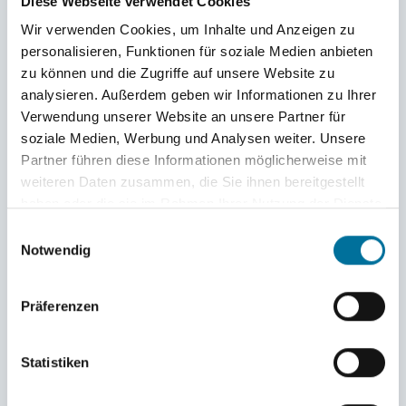
Diese Webseite verwendet Cookies
Wir verwenden Cookies, um Inhalte und Anzeigen zu
personalisieren, Funktionen für soziale Medien anbieten
zu können und die Zugriffe auf unsere Website zu
analysieren. Außerdem geben wir Informationen zu Ihrer
Kommen Sie gerne auf
Verwendung unserer Website an unsere Partner für
soziale Medien, Werbung und Analysen weiter. Unsere
uns zu!
Partner führen diese Informationen möglicherweise mit
weiteren Daten zusammen, die Sie ihnen bereitgestellt
Wenn Sie in die Bildungschancen der Jugendlichen
haben oder die sie im Rahmen Ihrer Nutzung der Dienste
investieren möchten, sei es durch eine Zustiftung über
gesammelt haben.
Einwilligungsauswahl
Liquidität, Aktien oder Fondsanteile oder über
Notwendig
Zuwendungen.
Präferenzen
Statistiken