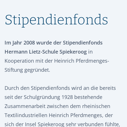
ORIENTIERUNG & SCHULWECHSEL
RÜCKBLICK
SPEISEPLAN
GESCHICHTE
STIPENDIENFONDS HERMANN LIETZ-SCHULE
AUFNAHME & KONTAKT
Stipendienfonds
ALUMNI
SPIEKEROOG
PODCAST | LIETZ SPIEKEROOG
KOOPERATIONEN
VIER GESPRÄCHE. VIER LEBENSWEGE.
FÖRDERVEREIN
LIETZ IM TV
KONTAKT & ANREISE
Vier junge Menschen erzählen, was von ihrer Zeit an der Hermann
Lietz-Schule geblieben ist.
HSHS-JOBS
Im Jahr 2008 wurde der Stipendienfonds
PRESSE
Hermann Lietz-Schule Spiekeroog
in
Kooperation mit der Heinrich Pferdmenges-
Stiftung gegründet.
Durch den Stipendienfonds wird an die bereits
seit der Schulgründung 1928 bestehende
Zusammenarbeit zwischen dem rheinischen
Textilindustriellen Heinrich Pferdmenges, der
sich der Insel Spiekeroog sehr verbunden fühlte,