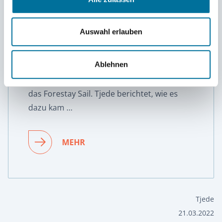
Auswahl erlauben
Risse
Ablehnen
Am 12. März zerfetzte uns ein Sturm
das Forestay Sail. Tjede berichtet, wie es
dazu kam …
MEHR
Tjede
21.03.2022