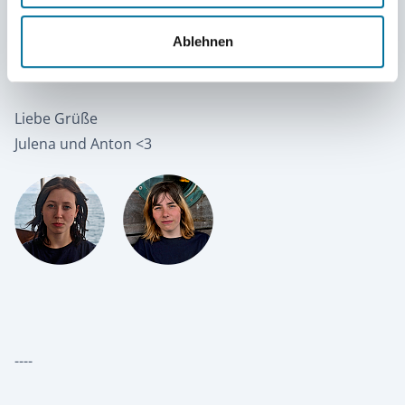
geräumt sein. Wir alle werden uns etwas ausruhen,
denn nach dem ganzen Heeling hat jede:r mehrere
Ablehnen
blaue Flecken.
Liebe Grüße
Julena und Anton <3
----