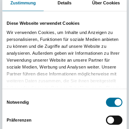
Zustimmung
Details
Über Cookies
Hallihallo an alle Daheimgebliebenen, nach fünfeinhalb
Diese Webseite verwendet Cookies
Monaten haben wir wieder europäisches Festland
Wir verwenden Cookies, um Inhalte und Anzeigen zu
erreicht und wurden mit Fischgeruch, Schietwetter
personalisieren, Funktionen für soziale Medien anbieten
und von einem ehemaligen Watchleader begrüßt.
zu können und die Zugriffe auf unsere Website zu
Heute wird viel gepackt, geräumt und getendert
analysieren. Außerdem geben wir Informationen zu Ihrer
während alle weiterhin einen Ohrwurm von unserem
Verwendung unserer Website an unsere Partner für
neuen Lieblingslied „Scheveningen“ von De Kraien
soziale Medien, Werbung und Analysen weiter. Unsere
haben.
Partner führen diese Informationen möglicherweise mit
weiteren Daten zusammen, die Sie ihnen bereitgestellt
Liebe Grüße von allen und bis ganz bald!!!
haben oder die sie im Rahmen Ihrer Nutzung der Dienste
gesammelt haben.
Wir sind so aufgeregt wie ihr
Einwilligungsauswahl
Notwendig
Laura
Präferenzen