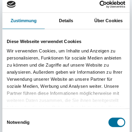
engem Raum zusammengelebt hat, braucht etwas Zeit
um loszulassen. Die Beteiligten (Schüler:innen,
Pädagog:innen, Eltern, Shore-Crew, Hermann Lietz-
Zustimmung
Details
Über Cookies
Schule …) nutzen die Gelegenheit zu Resümee und
Dank. Sicher wird auch wieder gemeinsam gesungen.
Diese Webseite verwendet Cookies
Gegen 13.00 Uhr
gehen die Reisenden samt Gepäck
Wir verwenden Cookies, um Inhalte und Anzeigen zu
von Bord.
personalisieren, Funktionen für soziale Medien anbieten
Ab dann besteht nur für die Angehörigen die
zu können und die Zugriffe auf unsere Website zu
Möglichkeit, kurz das Schiff zu besichtigen. Das ist
analysieren. Außerdem geben wir Informationen zu Ihrer
Verwendung unserer Website an unsere Partner für
jedoch nur mit Anmeldung und Vorlage des
soziale Medien, Werbung und Analysen weiter. Unsere
Personalausweises möglich.
Partner führen diese Informationen möglicherweise mit
weiteren Daten zusammen, die Sie ihnen bereitgestellt
Gewöhnlich ist an der Pier noch bis ca. 15:00 Uhr
haben oder die sie im Rahmen Ihrer Nutzung der Dienste
»Wuling«. Danach ist Aufräumen angesagt und für die
gesammelt haben.
Einwilligungsauswahl
Abgestiegenen endgültig Abschiednehmen von ihren
Notwendig
Reisegefährten.