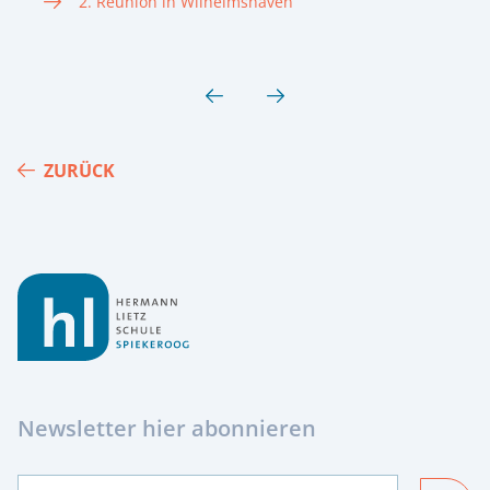
2. Reunion in Wilhelmshaven
ZURÜCK
Footer
Newsletter hier abonnieren