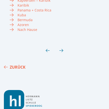
Kapverden – Karibik
Karibik
Panama + Costa Rica
Kuba
Bermuda
Azoren
Nach Hause
ZURÜCK
Footer