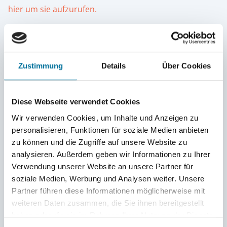
hier um sie aufzurufen.
Auch die wechselnden Besatzungsmitglieder der
Eeendracht möchten wir an dieser Stelle gelegentlich
vorstellen. Das braucht aber noch seine Zeit.
Zustimmung
Details
Über Cookies
Viel Spaß beim Durchblättern wünscht Eure
Diese Webseite verwendet Cookies
HSHS-Crew an Bord der Eendracht
Wir verwenden Cookies, um Inhalte und Anzeigen zu
personalisieren, Funktionen für soziale Medien anbieten
zu können und die Zugriffe auf unsere Website zu
----
analysieren. Außerdem geben wir Informationen zu Ihrer
Verwendung unserer Website an unsere Partner für
Grüße
soziale Medien, Werbung und Analysen weiter. Unsere
Partner führen diese Informationen möglicherweise mit
Hannah: Liebe Oma, alles gute zum Geburstag! Ich
weiteren Daten zusammen, die Sie ihnen bereitgestellt
hoffe, du hattest einen wunderschönen Tag.
haben oder die sie im Rahmen Ihrer Nutzung der Dienste