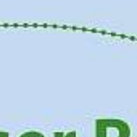
HSHS-JOBS
LEBENSWEGE.
Vier junge Menschen erzählen, was von ihrer
Zeit an der Hermann Lietz-Schule geblieben
ist.