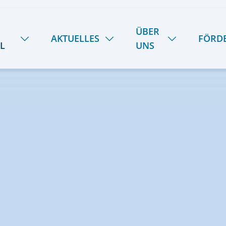
ÜBER
AKTUELLES
FÖRD
L
UNS
NEUIGKEITEN
HANDWERK
ÜBER UNS
SOMMER-INSEL-UNI
STIPENDIENFOND
DAS LIETZ-TEAM
SCHULE SPIEKER
FERIENTERMINE
GESCHICHTE
SPEISEPLAN
28
KOOPERATIONEN
PODCAST | LIETZ SPIEKEROOG
KONTAKT & ANREISE
LIETZ IM TV
PRESSE