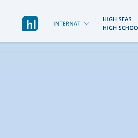
HIGH SEAS
INTERNAT
HIGH SCHOO
LIETZ INTERNAT
HSHS
LERNEN & FÖRDERN
TÖRN 2026/27
LEBEN & AKTIV SEIN
SOMMER 2027
GEMEINSCHAFT & TEAM
REISEPLANUNG 2027/
KOSTEN & STIPENDIEN
RÜCKBLICK
ORIENTIERUNG & SCHULWECHSEL
ALUMNI
AUFNAHME & KONTAKT
FÖRDERVEREIN
VIER GESPRÄCHE. VIER