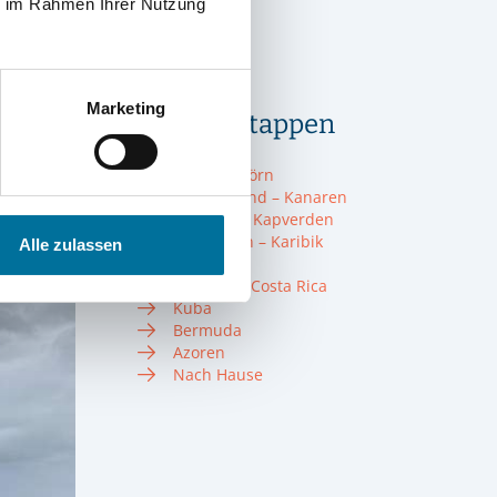
Crew
ie im Rahmen Ihrer Nutzung
Törnplan
Glossar
Instagram
Marketing
Unsere Etappen
Probetörn
Vor dem Törn
Deutschland – Kanaren
Kanaren – Kapverden
Kapverden – Karibik
Alle zulassen
Karibik
Panama + Costa Rica
Kuba
Bermuda
Azoren
Nach Hause