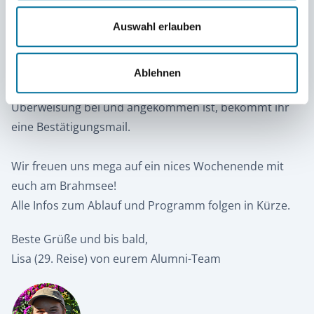
Für jede anzumeldende Person ist eine separate
Auswahl erlauben
Überweisung nötig.
Mit der Anmeldung = Überweisung stimmt ihr den
Festivalregeln
(siehe hier)
, der Fotoerlaubnis und der
Ablehnen
Aufnahme in der Alumnimailverteiler zu. Sobald eure
Überweisung bei und angekommen ist, bekommt ihr
eine Bestätigungsmail.
Wir freuen uns mega auf ein nices Wochenende mit
euch am Brahmsee!
Alle Infos zum Ablauf und Programm folgen in Kürze.
Beste Grüße und bis bald,
Lisa (29. Reise) von eurem Alumni-Team