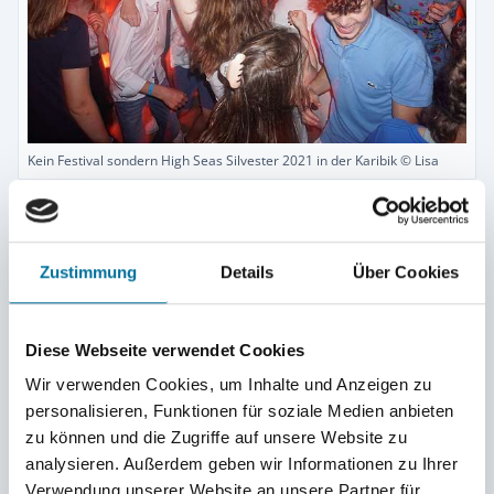
Kein Festival sondern High Seas Silvester 2021 in der Karibik © Lisa
Alle Kurzentschlossenen, die in der ersten
Verkaufsrunde noch kein Ticket abgestaubt haben
Zustimmung
Details
Über Cookies
und doch noch kommen wollen, haben jetzt noch für
kurze Zeit die Möglichkeit, sich ein Ticket zu holen.
Wir haben noch einige Plätze in den Blockhütten
Diese Webseite verwendet Cookies
bekommen können, die wir eine kurze Weile anbieten
Wir verwenden Cookies, um Inhalte und Anzeigen zu
dürfen, bis wir der Unterkunft die finale
personalisieren, Funktionen für soziale Medien anbieten
Teilnehmendenzahl angeben müssen.
zu können und die Zugriffe auf unsere Website zu
analysieren. Außerdem geben wir Informationen zu Ihrer
Verwendung unserer Website an unsere Partner für