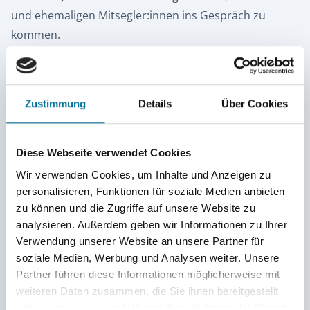
und ehemaligen Mitsegler:innen ins Gespräch zu
kommen.
Die nächste Gelegenheit zu Wiedersehen und
Austausch ist am 27. Juni 2026 in Hamburg.
Zustimmung
Details
Über Cookies
Wie angekündigt, werden wir dort das nächste
regionale und jahrgangsübergreifende Treffen der
Diese Webseite verwendet Cookies
HSHS-Alumni und -Fans durchführen. Wir treffen uns
Wir verwenden Cookies, um Inhalte und Anzeigen zu
(bei trockenem Wetter) am 27. Juni ab 17 Uhr direkt
personalisieren, Funktionen für soziale Medien anbieten
neben der »Strandperle« am Elbstrand in Övelgönne.
zu können und die Zugriffe auf unsere Website zu
(53°32'39.3"N 9°54'19.5"E) Am dortigen Kiosk gibt’s
analysieren. Außerdem geben wir Informationen zu Ihrer
bestimmt für jeden etwas zu trinken und zu essen –
Verwendung unserer Website an unsere Partner für
das erste Getränk geht wie immer auf uns!
soziale Medien, Werbung und Analysen weiter. Unsere
Partner führen diese Informationen möglicherweise mit
Damit Ihr uns schnell findet, werden wir unsere »Crew
weiteren Daten zusammen, die Sie ihnen bereitgestellt
an Land«-Fahne (die hellblaue mit dem roten
haben oder die sie im Rahmen Ihrer Nutzung der Dienste