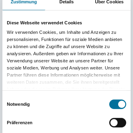
Zustimmung
Details
Über Cookies
Ich sehe nichts
und doch so viel.
Diese Webseite verwendet Cookies
Wir verwenden Cookies, um Inhalte und Anzeigen zu
Auf der Karte, ein kleines Kreuzchen im großen
personalisieren, Funktionen für soziale Medien anbieten
Blau.
zu können und die Zugriffe auf unsere Website zu
Das sind wir.
analysieren. Außerdem geben wir Informationen zu Ihrer
Mein Zuhause liegt nicht auf dieser Karte,
Verwendung unserer Website an unsere Partner für
Zuhause ist im Norden,
soziale Medien, Werbung und Analysen weiter. Unsere
wir segeln in den Süden,
Partner führen diese Informationen möglicherweise mit
weiteren Daten zusammen, die Sie ihnen bereitgestellt
zu weit sind wir entfernt.
haben oder die sie im Rahmen Ihrer Nutzung der Dienste
Unglaublich viele Kilometer liegen zwischen mir
gesammelt haben.
Einwilligungsauswahl
und meinem Leben.
Notwendig
Ich bin nicht mehr in meinem Leben.
Präferenzen
Das habe ich für 7 Monate verlassen,
als ich in zwei Schritten über die Gangway ging,