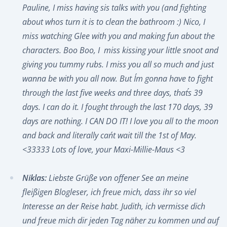
Pauline, I miss having sis talks with you (and fighting
about whos turn it is to clean the bathroom :) Nico, I
miss watching Glee with you and making fun about the
characters. Boo Boo, I miss kissing your little snoot and
giving you tummy rubs. I miss you all so much and just
wanna be with you all now. But I´m gonna have to fight
through the last five weeks and three days, that´s 39
days. I can do it. I fought through the last 170 days, 39
days are nothing. I CAN DO IT! I love you all to the moon
and back and literally can´t wait till the 1st of May.
<33333 Lots of love, your Maxi-Millie-Maus <3
Niklas:
Liebste Grüße von offener See an meine
fleißigen Blogleser, ich freue mich, dass ihr so viel
Interesse an der Reise habt. Judith, ich vermisse dich
und freue mich dir jeden Tag näher zu kommen und auf