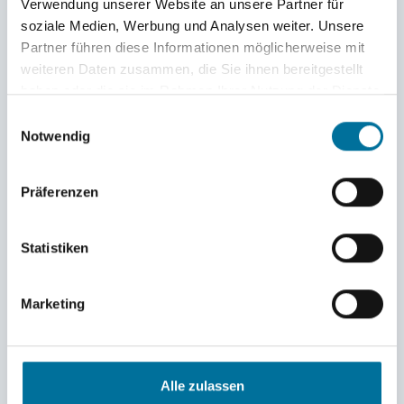
Verwendung unserer Website an unsere Partner für
soziale Medien, Werbung und Analysen weiter. Unsere
Wie sehr eine Reise mit High Seas eine:n verändern
Partner führen diese Informationen möglicherweise mit
kann, siehst du auch in unseren Gesichtern. Wir haben
weiteren Daten zusammen, die Sie ihnen bereitgestellt
zur »Halbzeit« alle neu fotografiert und auf der
Crew-
haben oder die sie im Rahmen Ihrer Nutzung der Dienste
Seite
neben ihr »altes« Profilfoto gestellt.
gesammelt haben.
Einwilligungsauswahl
Notwendig
Präferenzen
Statistiken
Marketing
Alle zulassen