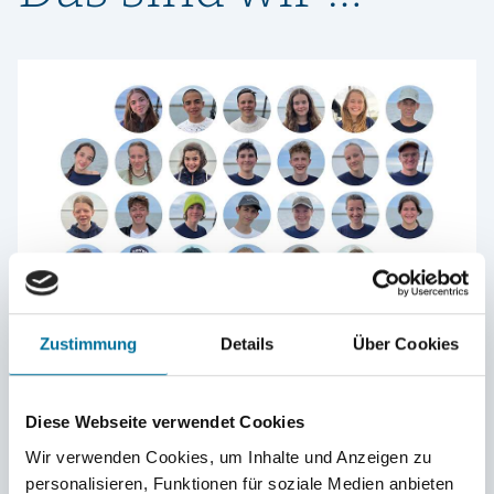
Zustimmung
Details
Über Cookies
Marie
21.07.2025
Diese Webseite verwendet Cookies
Wir haben unseren ersten Tag unter Segeln an Bord
Wir verwenden Cookies, um Inhalte und Anzeigen zu
personalisieren, Funktionen für soziale Medien anbieten
der Poolster gemeistert und
sind gerade