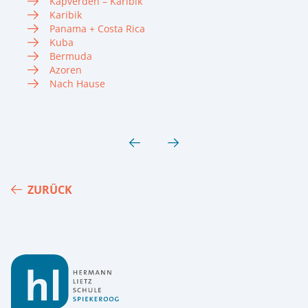
Kapverden – Karibik
Karibik
Panama + Costa Rica
Kuba
Bermuda
Azoren
Nach Hause
ZURÜCK
Footer