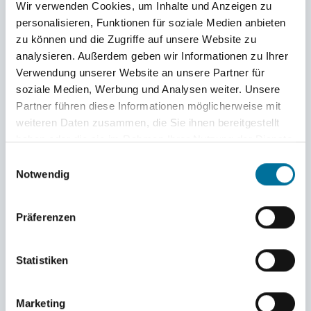
Wir verwenden Cookies, um Inhalte und Anzeigen zu
personalisieren, Funktionen für soziale Medien anbieten
Hallo zusammen,
zu können und die Zugriffe auf unsere Website zu
wir sind soeben (gegen 9:00 Uhr hiesiger Zeit) in
analysieren. Außerdem geben wir Informationen zu Ihrer
Jamaika angekommen! Wir machen hier einen kurzen
Verwendung unserer Website an unsere Partner für
Stopp, um zu Bunkern und zu Proviantieren bevor wir
soziale Medien, Werbung und Analysen weiter. Unsere
dann endgültig (wahrscheinlich übermorgen früh) die
Partner führen diese Informationen möglicherweise mit
weiteren Daten zusammen, die Sie ihnen bereitgestellt
Karibik verlassen. Wir freuen uns darauf, uns ein wenig
haben oder die sie im Rahmen Ihrer Nutzung der Dienste
die Beine zu vertreten und die letzten karibischen
gesammelt haben.
Einwilligungsauswahl
Vibes mitzunehmen.
Notwendig
Liebe Grüße,
Becci
Präferenzen
Statistiken
Marketing