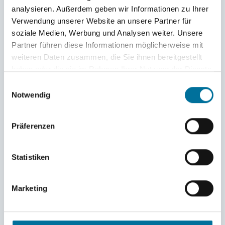
analysieren. Außerdem geben wir Informationen zu Ihrer
Verwendung unserer Website an unsere Partner für
soziale Medien, Werbung und Analysen weiter. Unsere
Partner führen diese Informationen möglicherweise mit
weiteren Daten zusammen, die Sie ihnen bereitgestellt
haben oder die sie im Rahmen Ihrer Nutzung der Dienste
gesammelt haben.
Einwilligungsauswahl
Notwendig
Lilly und Hannah stellen unser »Check In Board« fertig © Vici
Präferenzen
Statistiken
Marketing