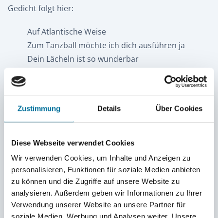
Gedicht folgt hier:
Auf Atlantische Weise
Zum Tanzball möchte ich dich ausführen ja
Dein Lächeln ist so wunderbar
Deswegen frage ich dich auf diese Weise
Tanze mit mir deine Kreise
Es wird mich mega freuen
Zustimmung
Details
Über Cookies
Bitte lass mich dies Gedicht nicht bereuen
Ja oder nein, das würd ich gern wissen
Dann kann ich ins G‘mach mit gutem Gewissen
Diese Webseite verwendet Cookies
Wir verwenden Cookies, um Inhalte und Anzeigen zu
personalisieren, Funktionen für soziale Medien anbieten
zu können und die Zugriffe auf unsere Website zu
analysieren. Außerdem geben wir Informationen zu Ihrer
Verwendung unserer Website an unsere Partner für
soziale Medien, Werbung und Analysen weiter. Unsere