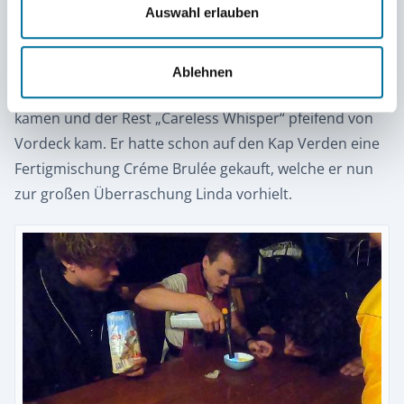
Auswahl erlauben
Zeug mit Band, Pfeifern, Créme Brulée und einem
Liebeslied. Laurids und Linda saßen ganz zufällig auf
der Bank ganz hinten an Deck bis Felix, Tijn und
Ablehnen
Leander mit Musikinstrumenten aus der Bosun-Klappe
kamen und der Rest „Careless Whisper“ pfeifend von
Vordeck kam. Er hatte schon auf den Kap Verden eine
Fertigmischung Créme Brulée gekauft, welche er nun
zur großen Überraschung Linda vorhielt.