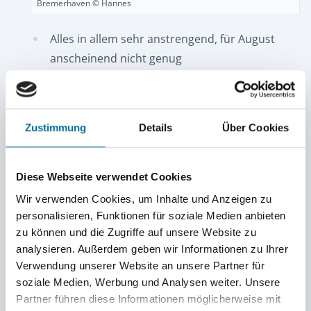
Bremerhaven © Hannes
Alles in allem sehr anstrengend, für August
anscheinend nicht genug
(Er musste Extrarunden rennen)
Ein kleines Workout wurde noch in der Pause
eingebaut und dann ging‘s schon wieder zurück
Zustimmung
Details
Über Cookies
Eine supi Abwechslung zu den nächsten
Wochen auf See, wo kein Platz für Bewegung ist
:(
Diese Webseite verwendet Cookies
Wir verwenden Cookies, um Inhalte und Anzeigen zu
Dann gab‘s einige Safety Drills, da wurden die
personalisieren, Funktionen für soziale Medien anbieten
Alarmsysteme und unser richtiges Verhalten
zu können und die Zugriffe auf unsere Website zu
getestet (Abandon
Ship,
Fire, Man over Board)
analysieren. Außerdem geben wir Informationen zu Ihrer
Verwendung unserer Website an unsere Partner für
soziale Medien, Werbung und Analysen weiter. Unsere
Partner führen diese Informationen möglicherweise mit