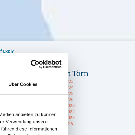
f Expi?
Infos zum Törn
Törn 2022/23
Über Cookies
Törn 2023/24
Törn 2024/25
Törn 2025/26
Sommer 2023
Sommer 2024
 Medien anbieten zu können
Sommer 2025
hrer Verwendung unserer
Blog 2025/26
 führen diese Informationen
Eendracht