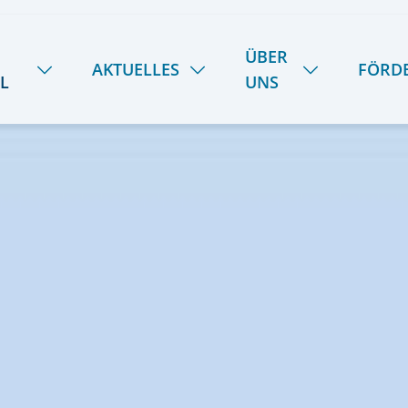
ÜBER
AKTUELLES
FÖRD
L
UNS
NEUIGKEITEN
HANDWERK
ÜBER UNS
SOMMER-INSEL-UNI
STIPENDIENFOND
DAS LIETZ-TEAM
SCHULE SPIEKER
FERIENTERMINE
GESCHICHTE
SPEISEPLAN
28
KOOPERATIONEN
PODCAST | LIETZ SPIEKEROOG
KONTAKT & ANREISE
LIETZ IM TV
PRESSE