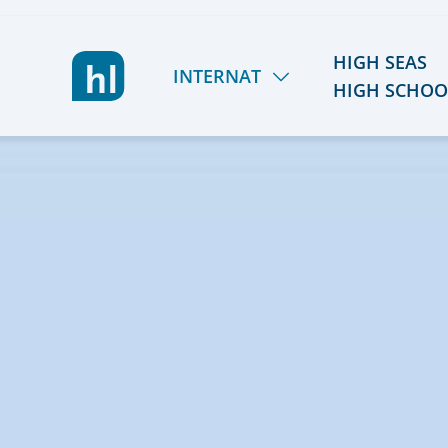
HIGH SEAS
INTERNAT
HIGH SCHOO
LIETZ INTERNAT
HSHS
LERNEN & FÖRDERN
TÖRN 2026/27
LEBEN & AKTIV SEIN
SOMMER 2027
GEMEINSCHAFT & TEAM
REISEPLANUNG 2027/
KOSTEN & STIPENDIEN
RÜCKBLICK
ORIENTIERUNG & SCHULWECHSEL
ALUMNI
AUFNAHME & KONTAKT
FÖRDERVEREIN
VIER GESPRÄCHE. VIER