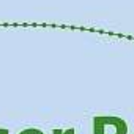
HSHS-JOBS
LEBENSWEGE.
Vier junge Menschen erzählen, was von ihrer
Zeit an der Hermann Lietz-Schule geblieben
ist.