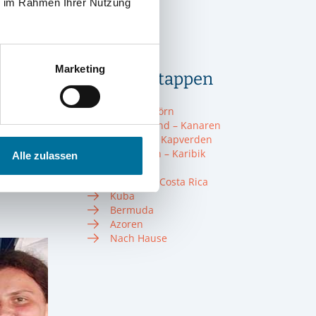
Crew
ie im Rahmen Ihrer Nutzung
Törnplan
Glossar
Instagram
Marketing
Unsere Etappen
Probetörn
Vor dem Törn
Deutschland – Kanaren
Kanaren – Kapverden
Kapverden – Karibik
Alle zulassen
Karibik
Panama + Costa Rica
Kuba
Bermuda
Azoren
Nach Hause