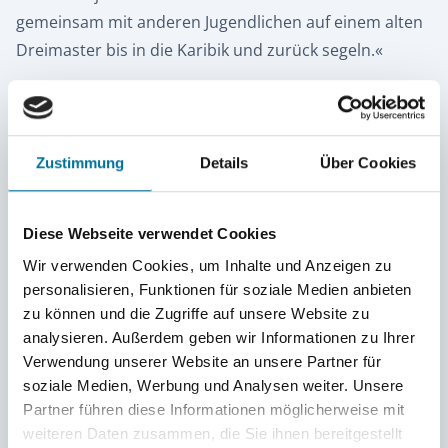
gemeinsam mit anderen Jugendlichen auf einem alten
Dreimaster bis in die Karibik und zurück segeln.«
Aber schaut selbst!
Und wenn Ihr schon dabei seid, gönnt Euch auch
Zustimmung
Details
Über Cookies
unbedingt noch die beiden nachfolgenden und ebenso
sehenswerten Videos über Laras Geschichtsarbeit und
Diese Webseite verwendet Cookies
über die Preisverleihung am 11. November 2025 im
Schloss Bellevue – dem Sitz des Bundespräsidenten.
Wir verwenden Cookies, um Inhalte und Anzeigen zu
personalisieren, Funktionen für soziale Medien anbieten
---
zu können und die Zugriffe auf unsere Website zu
analysieren. Außerdem geben wir Informationen zu Ihrer
Verwendung unserer Website an unsere Partner für
Die Hamburger 11. Klässlerin Lara Ahlers gewinnt in
soziale Medien, Werbung und Analysen weiter. Unsere
der 29. Wettbewerbsrunde des
Partner führen diese Informationen möglicherweise mit
Geschichtswettbewerbs des Bundespräsidenten
weiteren Daten zusammen, die Sie ihnen bereitgestellt