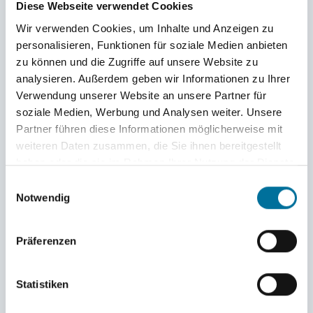
Diese Webseite verwendet Cookies
um uns auf den Weg nach Teneriffa zu machen.
Wir verwenden Cookies, um Inhalte und Anzeigen zu
Während des kurzen Landstays wurden vor allem die
personalisieren, Funktionen für soziale Medien anbieten
Snackvorräte für die nächsten 10 Tage aufgefüllt.
zu können und die Zugriffe auf unsere Website zu
Außerdem hatten wir auch in Kleingruppen Zeit die
analysieren. Außerdem geben wir Informationen zu Ihrer
Stadt zu erkunden und spanische Spezialitäten zu
Verwendung unserer Website an unsere Partner für
probieren. Das Wetter war zwar nicht wie erhofft
soziale Medien, Werbung und Analysen weiter. Unsere
Partner führen diese Informationen möglicherweise mit
badetauglich, aber wir haben gute Aussichten auf
weiteren Daten zusammen, die Sie ihnen bereitgestellt
Badepausen in Teneriffa. Nachdem wir nach Hause
haben oder die sie im Rahmen Ihrer Nutzung der Dienste
telefonieren durften, haben wir noch eine Doku zum
gesammelt haben.
Einwilligungsauswahl
Thema Tiefsee angeschaut um uns auf den Atlantik
Notwendig
einzustimmen. Und jetzt heißt es »Ab in den Süden!«
Präferenzen
Linda
Statistiken