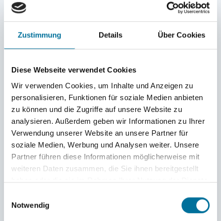
ORIENTIERUNG & SCHULWECHSEL
RÜCKBLICK
SPEISEPLAN
GESCHICHTE
Marketing-Gilde
STIPENDIENFONDS HERMANN LIETZ-SCHULE
AUFNAHME & KONTAKT
ALUMNI
SPIEKEROOG
PODCAST | LIETZ SPIEKEROOG
KOOPERATIONEN
Zustimmung
Details
Über Cookies
VIER GESPRÄCHE. VIER LEBENSWEGE.
FÖRDERVEREIN
LIETZ IM TV
KONTAKT & ANREISE
Vier junge Menschen erzählen, was von ihrer Zeit an der Hermann
Lietz-Schule geblieben ist.
Die Marketing-Gilde betreut den Instagram-
HSHS-JOBS
Diese Webseite verwendet Cookies
PRESSE
Account der Hermann Lietz-Schule Spiekeroog.
Wir verwenden Cookies, um Inhalte und Anzeigen zu
Sie gibt einen authentischen Einblick in das
personalisieren, Funktionen für soziale Medien anbieten
zu können und die Zugriffe auf unsere Website zu
Leben und Lernen auf Lietz.
analysieren. Außerdem geben wir Informationen zu Ihrer
Verwendung unserer Website an unsere Partner für
Hier lernen die Schüler*innen das notwendige
soziale Medien, Werbung und Analysen weiter. Unsere
Partner führen diese Informationen möglicherweise mit
Handwerkszeug: Ob werbliches Texten und die
weiteren Daten zusammen, die Sie ihnen bereitgestellt
Prinzipien des Storytellings oder digitale
haben oder die sie im Rahmen Ihrer Nutzung der Dienste
Fotografie: Kreative Köpfe können sich in der
gesammelt haben.
Einwilligungsauswahl
Marketing-Gilde in Text- und Bildgestaltung
Notwendig