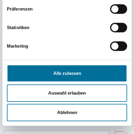
einbringen und so erste, wertvolle Erfahrungen
Präferenzen
im Social Media Marketing sammeln.
Statistiken
Marketing
ZURÜCK
Footer
Alle zulassen
Auswahl erlauben
Ablehnen
Newsletter hier abonnieren