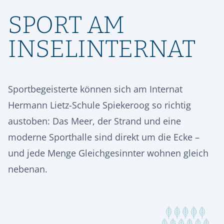
ORIENTIERUNG & SCHULWECHSEL
RÜCKBLICK
SPEISEPLAN
GESCHICHTE
SPORT AM
STIPENDIENFONDS HERMANN LIETZ-SCHULE
AUFNAHME & KONTAKT
ALUMNI
SPIEKEROOG
PODCAST | LIETZ SPIEKEROOG
KOOPERATIONEN
INSELINTERNAT
VIER GESPRÄCHE. VIER LEBENSWEGE.
FÖRDERVEREIN
LIETZ IM TV
KONTAKT & ANREISE
Vier junge Menschen erzählen, was von ihrer Zeit an der Hermann
Lietz-Schule geblieben ist.
HSHS-JOBS
PRESSE
Sportbegeisterte können sich am Internat
Hermann Lietz-Schule Spiekeroog so richtig
austoben: Das Meer, der Strand und eine
moderne Sporthalle sind direkt um die Ecke –
und jede Menge Gleichgesinnter wohnen gleich
nebenan.