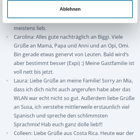
Kaffee ernten.
Ablehnen
Philipp: Liebe Grüße an Inge, Papa, Mama, Omas,
Opa, Hanni und (vielleicht) Caro. Hab euch alle
meistens lieb.
Carolina: Alles gute nachträglich an Biggi. Viele
Grüße an Mama, Papa und Anni und an Opi, Omi.
Bin gerade etwas genervt von Leuten. Bald wird‘s
aber bestimmt besser (Expi) :) Meine Gastfamilie ist
voll nett bis jetzt.
Laura: Liebe Grüße an meine Familie! Sorry an Mia,
dass ich dich nicht auch angerufen habe aber das
WLAN war echt nicht so gut. Außerdem liebe Grüße
an Susa, ich verstehe mittlerweile erstaunlich viel
Spanisch und spreche den schlimmsten
Sprachmix! Hab euch ganz dolle lieb!!!
Colleen: Liebe Grüße aus Costa Rica. Heute war der