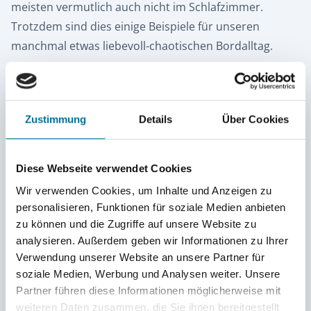
meisten vermutlich auch nicht im Schlafzimmer.
Trotzdem sind dies einige Beispiele für unseren
manchmal etwas liebevoll-chaotischen Bordalltag.
Eine liebevoll-chaotische Zeit (hoffentlich ohne
Leftover-Soups)!
Eure Hanni und Merle
Zustimmung
Details
Über Cookies
Diese Webseite verwendet Cookies
Wir verwenden Cookies, um Inhalte und Anzeigen zu
personalisieren, Funktionen für soziale Medien anbieten
zu können und die Zugriffe auf unsere Website zu
analysieren. Außerdem geben wir Informationen zu Ihrer
Aktuelles: Es gibt schon ein Video über unseren Lauf in
Verwendung unserer Website an unsere Partner für
Longo Mai.
soziale Medien, Werbung und Analysen weiter. Unsere
Partner führen diese Informationen möglicherweise mit
Klickt hier, um es zu sehen!
weiteren Daten zusammen, die Sie ihnen bereitgestellt