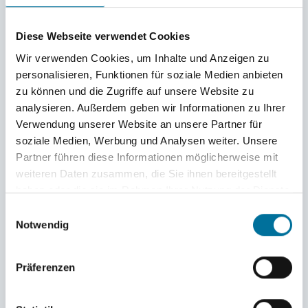
Diese Webseite verwendet Cookies
Wir verwenden Cookies, um Inhalte und Anzeigen zu
personalisieren, Funktionen für soziale Medien anbieten
zu können und die Zugriffe auf unsere Website zu
analysieren. Außerdem geben wir Informationen zu Ihrer
Verwendung unserer Website an unsere Partner für
soziale Medien, Werbung und Analysen weiter. Unsere
Partner führen diese Informationen möglicherweise mit
Unser Werkzeug © Manuel
weiteren Daten zusammen, die Sie ihnen bereitgestellt
haben oder die sie im Rahmen Ihrer Nutzung der Dienste
gesammelt haben.
Einwilligungsauswahl
Notwendig
Mittwoch Mittag stand auf einmal unser Agent an der
Gangway und meinte: “The Bobstay arrived“. Arjen
stellte schnell ein Team zusammen, bestehend aus
Präferenzen
Lennard, Finja und mir, und wir fuhren zu einer Art
Poststation des Hafens. Dort lag neben einem U-Boot