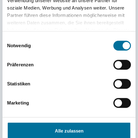
Verwendung unserer Website an unsere Partner für
soziale Medien, Werbung und Analysen weiter. Unsere
Partner führen diese Informationen möglicherweise mit
weiteren Daten zusammen, die Sie ihnen bereitgestellt
haben oder die sie im Rahmen Ihrer Nutzung der Dienste
gesammelt haben.
Einwilligungsauswahl
Notwendig
Finja malt Rosalie Kringel in die Haare © Laura
Präferenzen
Statistiken
Marketing
Alle zulassen