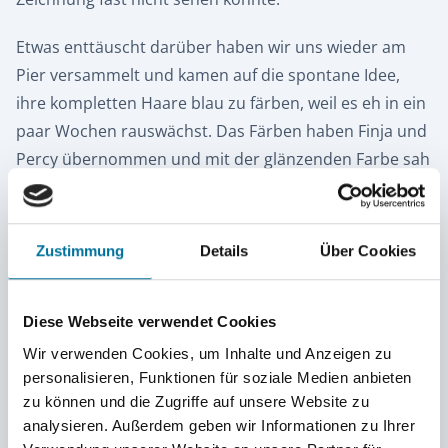
Etwas enttäuscht darüber haben wir uns wieder am
Pier versammelt und kamen auf die spontane Idee,
ihre kompletten Haare blau zu färben, weil es eh in ein
paar Wochen rauswächst. Das Färben haben Finja und
Percy übernommen und mit der glänzenden Farbe sah
Rocky etwas aus, wie ein M & M. Als unser Ingeneur
Piotrek die Haarfärbeaktion sah, wollte er unbedingt
auch eine Strähne. Erst haben wir ihm eine kleine
Zustimmung
Details
Über Cookies
Strähne im Pony gefärbt und dann die ganze rechte
Seite.
Diese Webseite verwendet Cookies
Wir verwenden Cookies, um Inhalte und Anzeigen zu
personalisieren, Funktionen für soziale Medien anbieten
zu können und die Zugriffe auf unsere Website zu
analysieren. Außerdem geben wir Informationen zu Ihrer