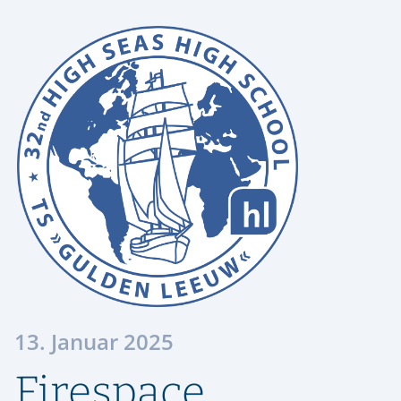
ORIENTIERUNG & SCHULWECHSEL
RÜCKBLICK
SPEISEPLAN
GESCHICHTE
STIPENDIENFONDS HERMANN LIETZ-SCHULE
AUFNAHME & KONTAKT
ALUMNI
SPIEKEROOG
PODCAST | LIETZ SPIEKEROOG
KOOPERATIONEN
VIER GESPRÄCHE. VIER LEBENSWEGE.
FÖRDERVEREIN
LIETZ IM TV
KONTAKT & ANREISE
Vier junge Menschen erzählen, was von ihrer Zeit an der Hermann
Lietz-Schule geblieben ist.
HSHS-JOBS
PRESSE
13. Januar 2025
Firespace