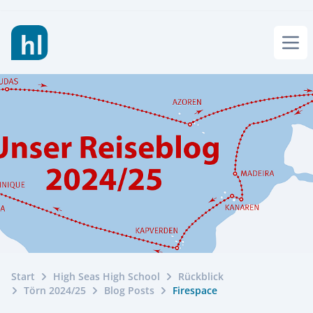
Men
JOBS
BERATUNGSTERMIN VEREINBAREN
INTERNAT
HIGH SEAS HIGH SCHOOL
LIETZ INTERNAT
LERNEN & FÖRDERN
AKTUELLES
HSHS
LEBEN & AKTIV SEIN
TÖRN 2026/27
ÜBER UNS
NEUIGKEITEN
GEMEINSCHAFT & TEAM
SOMMER 2027
SOMMER-INSEL-UNI
FÖRDERN
Start
ÜBER UNS
High Seas High School
Rückblick
KOSTEN & STIPENDIEN
Törn 2024/25
Blog Posts
Firespace
REISEPLANUNG 2027/28
FERIENTERMINE
DAS LIETZ-TEAM
HANDWERK