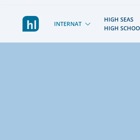
HIGH SEAS
INTERNAT
HIGH SCHOO
LIETZ INTERNAT
HSHS
LERNEN & FÖRDERN
TÖRN 2026/27
LEBEN & AKTIV SEIN
SOMMER 2027
GEMEINSCHAFT & TEAM
REISEPLANUNG 2027/
KOSTEN & STIPENDIEN
RÜCKBLICK
ORIENTIERUNG & SCHULWECHSEL
ALUMNI
AUFNAHME & KONTAKT
FÖRDERVEREIN
VIER GESPRÄCHE. VIER