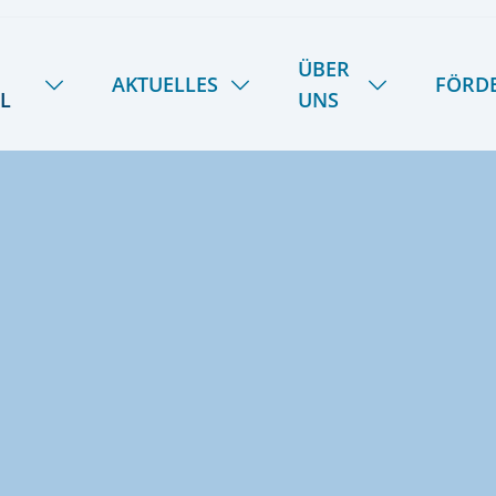
ÜBER
AKTUELLES
FÖRD
L
UNS
NEUIGKEITEN
HANDWERK
ÜBER UNS
SOMMER-INSEL-UNI
STIPENDIENFOND
DAS LIETZ-TEAM
SCHULE SPIEKER
FERIENTERMINE
GESCHICHTE
SPEISEPLAN
28
KOOPERATIONEN
PODCAST | LIETZ SPIEKEROOG
KONTAKT & ANREISE
LIETZ IM TV
PRESSE