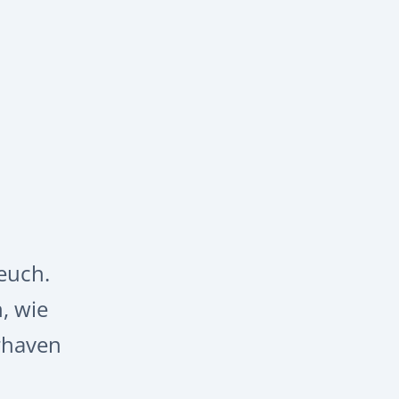
euch.
, wie
rhaven