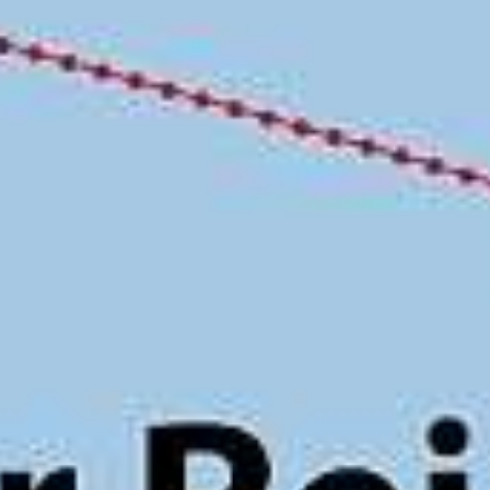
HSHS-JOBS
LEBENSWEGE.
Vier junge Menschen erzählen, was von ihrer
Zeit an der Hermann Lietz-Schule geblieben
ist.