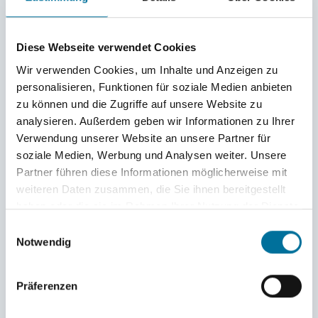
Diese Webseite verwendet Cookies
Wir verwenden Cookies, um Inhalte und Anzeigen zu
personalisieren, Funktionen für soziale Medien anbieten
zu können und die Zugriffe auf unsere Website zu
analysieren. Außerdem geben wir Informationen zu Ihrer
Verwendung unserer Website an unsere Partner für
soziale Medien, Werbung und Analysen weiter. Unsere
Partner führen diese Informationen möglicherweise mit
Jule und Johanna beobachten das Anlegemanöver von oben ©
weiteren Daten zusammen, die Sie ihnen bereitgestellt
Ferdinand
haben oder die sie im Rahmen Ihrer Nutzung der Dienste
gesammelt haben.
Einwilligungsauswahl
Notwendig
Präferenzen