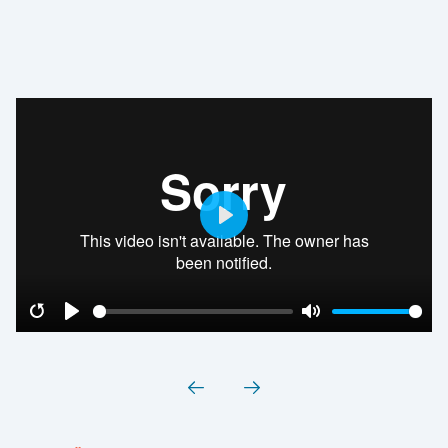
Play
Restart
Play
Mute