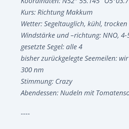
Koordinaten: N52° 55.145‘ O5°03.7
Kurs: Richtung Makkum
Wetter: Segeltauglich, kühl, trocken
Windstärke und –richtung: NNO, 4-
gesetzte Segel: alle 4
bisher zurückgelegte Seemeilen: w
300 nm
Stimmung: Crazy
Abendessen: Nudeln mit Tomatens
----