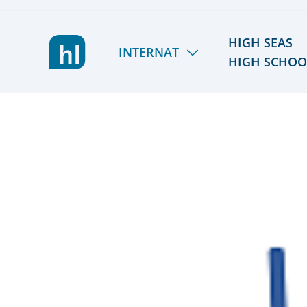
HIGH SEAS
INTERNAT
HIGH SCHOO
LIETZ INTERNAT
HSHS
LERNEN & FÖRDERN
TÖRN 2026/27
LEBEN & AKTIV SEIN
SOMMER 2027
GEMEINSCHAFT & TEAM
REISEPLANUNG 2027/
KOSTEN & STIPENDIEN
RÜCKBLICK
ORIENTIERUNG & SCHULWECHSEL
ALUMNI
AUFNAHME & KONTAKT
FÖRDERVEREIN
VIER GESPRÄCHE. VIER