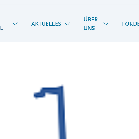
ÜBER
AKTUELLES
FÖRD
L
UNS
NEUIGKEITEN
HANDWERK
ÜBER UNS
SOMMER-INSEL-UNI
STIPENDIENFOND
DAS LIETZ-TEAM
SCHULE SPIEKER
FERIENTERMINE
GESCHICHTE
SPEISEPLAN
28
KOOPERATIONEN
PODCAST | LIETZ SPIEKEROOG
KONTAKT & ANREISE
LIETZ IM TV
PRESSE