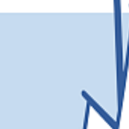
HSHS-JOBS
LEBENSWEGE.
Vier junge Menschen erzählen, was von ihrer
Zeit an der Hermann Lietz-Schule geblieben
ist.