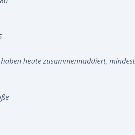
80‘
5
ir haben heute zusammennaddiert, mindes
oße