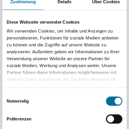
Zustimmung
Details
Über Cookies
die Rudergänger gut einschätzen und oft auch
sehr schnell reagieren, um nicht aus dem
Diese Webseite verwendet Cookies
sicheren Fahrwasser zu geraten.
Wir verwenden Cookies, um Inhalte und Anzeigen zu
personalisieren, Funktionen für soziale Medien anbieten
Saß dann doch einmal ein Boot auf einer
zu können und die Zugriffe auf unsere Website zu
analysieren. Außerdem geben wir Informationen zu Ihrer
flachen Stelle auf
, handelten die Crews bedacht
Verwendung unserer Website an unsere Partner für
und zügig, um wieder genügend Wasser unter
soziale Medien, Werbung und Analysen weiter. Unsere
Partner führen diese Informationen möglicherweise mit
den Kiel zu bekommen. Ganz trocken blieben die
weiteren Daten zusammen, die Sie ihnen bereitgestellt
Segler unter den wild-brodelnden Bedingungen
haben oder die sie im Rahmen Ihrer Nutzung der Dienste
gesammelt haben.
auf der Nordsee dann auch nicht. Immer wieder
Einwilligungsauswahl
Notwendig
duschte sie das überkommende Wasser mit
kräftigen Schwallen.
Präferenzen