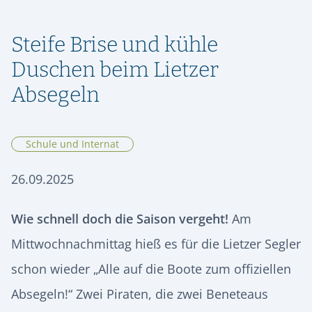
ORIENTIERUNG & SCHULWECHSEL
RÜCKBLICK
SPEISEPLAN
GESCHICHTE
STIPENDIENFONDS HERMANN LIETZ-SCHULE
AUFNAHME & KONTAKT
ALUMNI
Steife Brise und kühle
SPIEKEROOG
PODCAST | LIETZ SPIEKEROOG
KOOPERATIONEN
VIER GESPRÄCHE. VIER LEBENSWEGE.
Duschen beim Lietzer
FÖRDERVEREIN
LIETZ IM TV
KONTAKT & ANREISE
Vier junge Menschen erzählen, was von ihrer Zeit an der Hermann
Lietz-Schule geblieben ist.
Absegeln
HSHS-JOBS
PRESSE
Schule und Internat
26.09.2025
Wie schnell doch die Saison vergeht!
Am
Mittwochnachmittag hieß es für die Lietzer Segler
schon wieder „Alle auf die Boote zum offiziellen
Absegeln!“ Zwei Piraten, die zwei Beneteaus