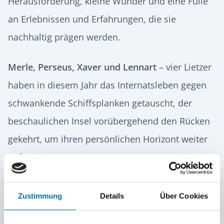
Herausforderung, kleine Wunder und eine Fülle
an Erlebnissen und Erfahrungen, die sie
nachhaltig prägen werden.
Merle, Perseus, Xaver und Lennart
– vier Lietzer
haben in diesem Jahr das Internatsleben gegen
schwankende Schiffsplanken getauscht, der
beschaulichen Insel vorübergehend den Rücken
gekehrt, um ihren persönlichen Horizont weiter
aufzuspannen.
An diesem besonderen Tag
waren neben ihren
Zustimmung
Details
Über Cookies
Familien auch viele Freunde und Mitschüler aus
der Lietz-Gemeinschaft nach Bremerhaven