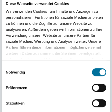
Diese Webseite verwendet Cookies
gereist – nicht nur zu Land, sondern auch zu
Wir verwenden Cookies, um Inhalte und Anzeigen zu
Wasser. Die Lietz-Flotte hatte sich bereits am
personalisieren, Funktionen für soziale Medien anbieten
zu können und die Zugriffe auf unsere Website zu
Vortag auf den Weg gemacht, um pünktlich zum
analysieren. Außerdem geben wir Informationen zu Ihrer
Auslaufen der Gulden Leeuw in Wilhelmshaven
Verwendung unserer Website an unsere Partner für
soziale Medien, Werbung und Analysen weiter. Unsere
zu sein.
Partner führen diese Informationen möglicherweise mit
weiteren Daten zusammen, die Sie ihnen bereitgestellt
Ein letztes Mal nahmen die Schüler Abschied
haben oder die sie im Rahmen Ihrer Nutzung der Dienste
gesammelt haben.
Einwilligungsauswahl
von ihren Lieben, die sie erst im Mai nächsten
Notwendig
Jahres wiedersehen, gute Wünsche wechselten
die Besitzer, die letzten Umarmungen wurden
Präferenzen
ausgetauscht und unzählige Abschiedstränen
Statistiken
glitzerten in den Augen. Pünktlich um 11 Uhr