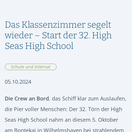
ORIENTIERUNG & SCHULWECHSEL
RÜCKBLICK
SPEISEPLAN
GESCHICHTE
STIPENDIENFONDS HERMANN LIETZ-SCHULE
AUFNAHME & KONTAKT
ALUMNI
SPIEKEROOG
PODCAST | LIETZ SPIEKEROOG
KOOPERATIONEN
Das Klassenzimmer segelt
VIER GESPRÄCHE. VIER LEBENSWEGE.
FÖRDERVEREIN
LIETZ IM TV
KONTAKT & ANREISE
Vier junge Menschen erzählen, was von ihrer Zeit an der Hermann
wieder – Start der 32. High
Lietz-Schule geblieben ist.
HSHS-JOBS
Seas High School
PRESSE
Schule und Internat
05.10.2024
Die Crew an Bord
, das Schiff klar zum Auslaufen,
die Pier voller Menschen: Der 32. Törn der High
Seas High School nahm an diesem 5. Oktober
am Bontekai in Wilhelmshaven bei strahlendem