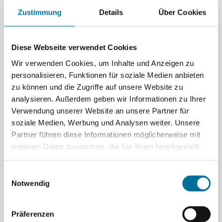
rasch sind die ersten paar Stopps nur noch ein ferner
Zustimmung
Details
Über Cookies
Gedanke.
Mittlerweile kann man sich schon für keinen
Diese Webseite verwendet Cookies
Lieblingsmoment mehr entscheiden, weil man zu viele
Wir verwenden Cookies, um Inhalte und Anzeigen zu
wunderbare Momente erlebt hat. Ob „Pirates of the
personalisieren, Funktionen für soziale Medien anbieten
Caribbean“ in der Karibik zu schauen, oben auf dem
zu können und die Zugriffe auf unsere Website zu
Mast die Sonne untergehen zu sehen, Delfine am Schiff
analysieren. Außerdem geben wir Informationen zu Ihrer
vorbeispringen zu sehen oder in Grenada zu tauchen,
Verwendung unserer Website an unsere Partner für
soziale Medien, Werbung und Analysen weiter. Unsere
plus natürlich Etliches mehr.
Partner führen diese Informationen möglicherweise mit
Natürlich kommen auch manchmal schwere Zeiten,
weiteren Daten zusammen, die Sie ihnen bereitgestellt
aber diese gehen auch schnell wieder vorbei. Ich sage
haben oder die sie im Rahmen Ihrer Nutzung der Dienste
mir immer: Jede einzelne Welle kommt, so wie man sie
gesammelt haben.
Einwilligungsauswahl
gerade erlebt hat, nicht noch ein Mal und bringt einen
Notwendig
ein Stück weiter an sein Ziel. Jedes Tief schweißt die
Gruppe weiter zusammen.
Präferenzen