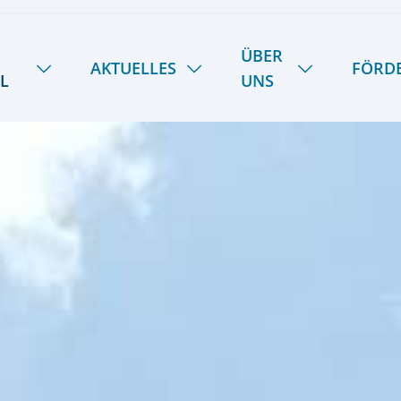
ÜBER
AKTUELLES
FÖRD
L
UNS
NEUIGKEITEN
HANDWERK
ÜBER UNS
SOMMER-INSEL-UNI
STIPENDIENFOND
DAS LIETZ-TEAM
SCHULE SPIEKER
FERIENTERMINE
GESCHICHTE
SPEISEPLAN
28
KOOPERATIONEN
PODCAST | LIETZ SPIEKEROOG
KONTAKT & ANREISE
LIETZ IM TV
PRESSE