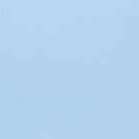
HSHS-JOBS
LEBENSWEGE.
Vier junge Menschen erzählen, was von ihrer
Zeit an der Hermann Lietz-Schule geblieben
ist.