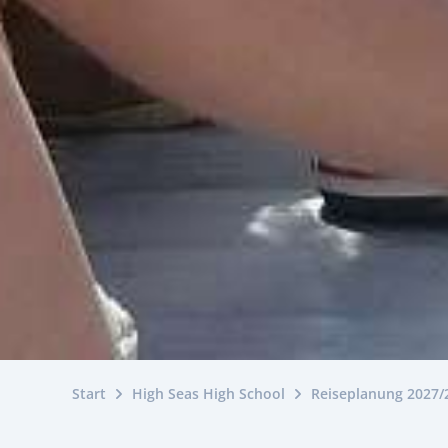
Start
High Seas High School
Reiseplanung 2027/