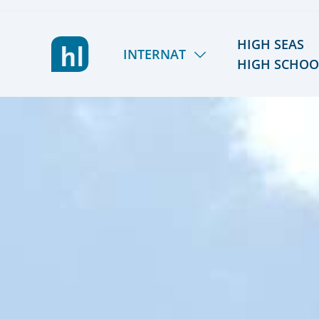
HIGH SEAS
INTERNAT
HIGH SCHOO
LIETZ INTERNAT
HSHS
LERNEN & FÖRDERN
TÖRN 2026/27
LEBEN & AKTIV SEIN
SOMMER 2027
GEMEINSCHAFT & TEAM
REISEPLANUNG 2027/
KOSTEN & STIPENDIEN
RÜCKBLICK
ORIENTIERUNG & SCHULWECHSEL
ALUMNI
AUFNAHME & KONTAKT
FÖRDERVEREIN
VIER GESPRÄCHE. VIER