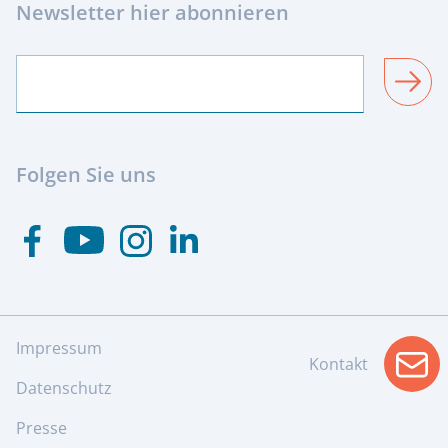
Newsletter hier abonnieren
SENDEN
Folgen Sie uns
Besuchen Sie uns auf Youtube
Besuchen Sie uns auf Facebook
Besuchen Sie uns auf Instagram
Visit us at Linkedin
Impressum
Kontakt
info
Datenschutz
Presse