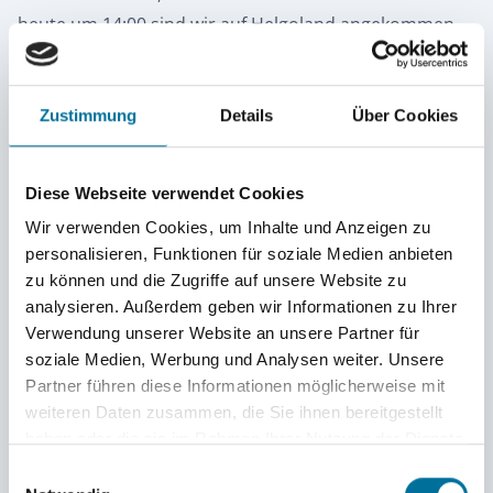
heute um 14:00 sind wir auf Helgoland angekommen
und zum ersten Mal seit 7 Monaten auf deutschem
Boden! Bei bestem Wetter wurde das lang ersehnte
Ostergeschenk der »Crew an Land« eingelöst und es
Zustimmung
Details
Über Cookies
gab für alle zwei Kugeln Eis. Ansonsten lernen alle
fleißig für die Prüfung zum Sportbootführerschein See,
Diese Webseite verwendet Cookies
die morgen und übermorgen stattfindet.
Wir verwenden Cookies, um Inhalte und Anzeigen zu
personalisieren, Funktionen für soziale Medien anbieten
Am Freitag geht es dann früh morgens los Richtung
zu können und die Zugriffe auf unsere Website zu
Bremerhaven – für uns noch eine sehr unwirkliche
analysieren. Außerdem geben wir Informationen zu Ihrer
Vorstellung! Bis ganz bald!
Verwendung unserer Website an unsere Partner für
soziale Medien, Werbung und Analysen weiter. Unsere
Becci
Partner führen diese Informationen möglicherweise mit
weiteren Daten zusammen, die Sie ihnen bereitgestellt
haben oder die sie im Rahmen Ihrer Nutzung der Dienste
gesammelt haben.
Einwilligungsauswahl