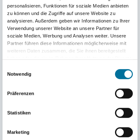
personalisieren, Funktionen für soziale Medien anbieten
kaufmännischen Leiters am Inselinternat und
zu können und die Zugriffe auf unsere Website zu
brachte auch gleich seine ganze Familie – seine
analysieren. Außerdem geben wir Informationen zu Ihrer
Verwendung unserer Website an unsere Partner für
Frau Vanessa und die Kinder Levi und Elisa – mit.
soziale Medien, Werbung und Analysen weiter. Unsere
Partner führen diese Informationen möglicherweise mit
Für ihren Nordsee-Report
hat ihn die
weiteren Daten zusammen, die Sie ihnen bereitgestellt
haben oder die sie im Rahmen Ihrer Nutzung der Dienste
Journalistin und Podcasterin Bärbel Fening vors
gesammelt haben.
Einwilligungsauswahl
Mikrofon gebeten. Ihr hat Tillmann erzählt, wie
Notwendig
es zu seiner Entscheidung kam, Hochhaushektik
Präferenzen
gegen Inselidylle einzutauschen, und ihr von
seinen Erfahrungen während der ersten Wochen
Statistiken
auf Spiekeroog berichtet.
Marketing
Wer jetzt neugierig geworden ist
, kann sich hier