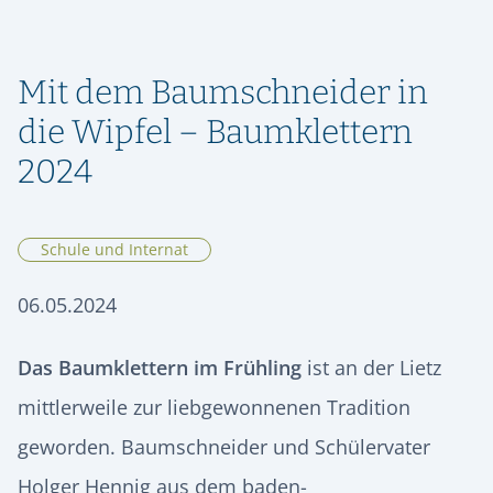
ORIENTIERUNG & SCHULWECHSEL
RÜCKBLICK
SPEISEPLAN
GESCHICHTE
STIPENDIENFONDS HERMANN LIETZ-SCHULE
AUFNAHME & KONTAKT
ALUMNI
SPIEKEROOG
PODCAST | LIETZ SPIEKEROOG
KOOPERATIONEN
Mit dem Baumschneider in
VIER GESPRÄCHE. VIER LEBENSWEGE.
FÖRDERVEREIN
LIETZ IM TV
KONTAKT & ANREISE
Vier junge Menschen erzählen, was von ihrer Zeit an der Hermann
die Wipfel – Baumklettern
Lietz-Schule geblieben ist.
HSHS-JOBS
2024
PRESSE
Schule und Internat
06.05.2024
Das Baumklettern im Frühling
ist an der Lietz
mittlerweile zur liebgewonnenen Tradition
geworden. Baumschneider und Schülervater
Holger Hennig aus dem baden-