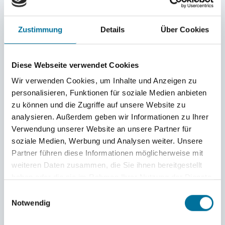
Höhe! Mit Klettergurt und Helm gut ausgerüstet
mussten sie sich zunächst mit Geschick und
Zustimmung
Details
Über Cookies
Muskelkraft selbst ein gutes Stück nach oben
ziehen, bevor ihre Hände und Füße an den ersten
Diese Webseite verwendet Cookies
Ästen Halt fanden. In der luftigen Höhe von 10
Wir verwenden Cookies, um Inhalte und Anzeigen zu
Metern wartete dann Malvin auf die
personalisieren, Funktionen für soziale Medien anbieten
zu können und die Zugriffe auf unsere Website zu
Baumbesteiger, um sie – nach kurzer
analysieren. Außerdem geben wir Informationen zu Ihrer
Verschnaufpause und Rundumblick über das
Verwendung unserer Website an unsere Partner für
soziale Medien, Werbung und Analysen weiter. Unsere
Gelände – mit ein paar geschickten Handgriffen
Partner führen diese Informationen möglicherweise mit
ins Sicherungsseil der Seilbahn einzupicken.
weiteren Daten zusammen, die Sie ihnen bereitgestellt
haben oder die sie im Rahmen Ihrer Nutzung der Dienste
gesammelt haben.
Mit Schwung ging es dann hinüber
zum
Einwilligungsauswahl
Notwendig
benachbarten Ahorn, auf dem Holger die