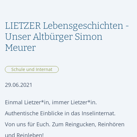
ORIENTIERUNG & SCHULWECHSEL
RÜCKBLICK
SPEISEPLAN
GESCHICHTE
STIPENDIENFONDS HERMANN LIETZ-SCHULE
AUFNAHME & KONTAKT
ALUMNI
SPIEKEROOG
PODCAST | LIETZ SPIEKEROOG
KOOPERATIONEN
LIETZER Lebensgeschichten -
VIER GESPRÄCHE. VIER LEBENSWEGE.
FÖRDERVEREIN
LIETZ IM TV
KONTAKT & ANREISE
Vier junge Menschen erzählen, was von ihrer Zeit an der Hermann
Unser Altbürger Simon
Lietz-Schule geblieben ist.
HSHS-JOBS
Meurer
PRESSE
Schule und Internat
29.06.2021
Einmal Lietzer*in, immer Lietzer*in.
Authentische Einblicke in das Inselinternat.
Von uns für Euch. Zum Reingucken, Reinhören
und Reinleben!