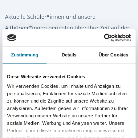
Aktuelle Schüler*innen und unsere
Altbürger*innen berichten über Ihre Zeit auf der
Hermann Lietz-Schule Spiekeroog.
Zustimmung
Details
Über Cookies
Simon hat 2016 Abitur auf Lietz gemacht - mit
einem Abi-Schnitt von 1,7! Vier Jahre zuvor kam
Diese Webseite verwendet Cookies
Simon aus gesundheitlichen Gründen zum
Wir verwenden Cookies, um Inhalte und Anzeigen zu
Inselinternat und hatte zuvor viel in der Schule
personalisieren, Funktionen für soziale Medien anbieten
verpasst. Das wurde schnell aufgeholt, durch
zu können und die Zugriffe auf unsere Website zu
analysieren. Außerdem geben wir Informationen zu Ihrer
seine sehr guten Leistungen konnte Simon sogar
Verwendung unserer Website an unsere Partner für
eine Klasse übersprungen. Als die Finanzierung
soziale Medien, Werbung und Analysen weiter. Unsere
Partner führen diese Informationen möglicherweise mit
seines Internatsplatzes in Gefahr war zeigte sich
weiteren Daten zusammen, die Sie ihnen bereitgestellt