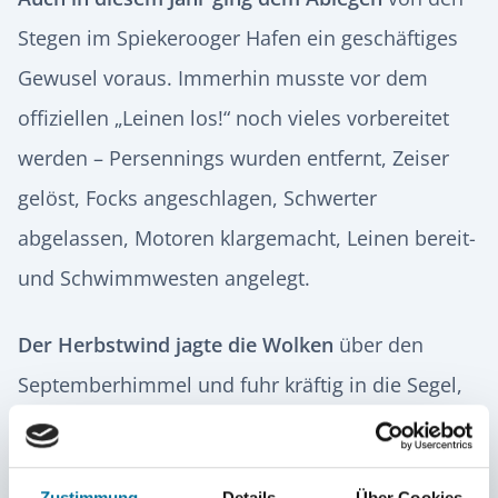
Stegen im Spiekerooger Hafen ein geschäftiges
Gewusel voraus. Immerhin musste vor dem
offiziellen „Leinen los!“ noch vieles vorbereitet
werden – Persennings wurden entfernt, Zeiser
gelöst, Focks angeschlagen, Schwerter
abgelassen, Motoren klargemacht, Leinen bereit-
und Schwimmwesten angelegt.
Der Herbstwind jagte die Wolken
über den
Septemberhimmel und fuhr kräftig in die Segel,
als die Flotte den Prickenweg in Richtung freies
Wasser durchquerte. Draußen auf den tanzenden
Zustimmung
Details
Über Cookies