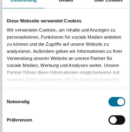
Wellen der Nordsee waren dann Konzentration,
Geschicklichkeit und Reaktionsvermögen gefragt,
Diese Webseite verwendet Cookies
um Albatros, Baghira, Mogli und Co. sicher auf
Wir verwenden Cookies, um Inhalte und Anzeigen zu
dem richtigen Kurs zu halten.
personalisieren, Funktionen für soziale Medien anbieten
zu können und die Zugriffe auf unsere Website zu
Die Crews hatten sichtlich Spaß
und nutzten die
analysieren. Außerdem geben wir Informationen zu Ihrer
Verwendung unserer Website an unsere Partner für
Gelegenheit gern, um ihre seglerischen
soziale Medien, Werbung und Analysen weiter. Unsere
Fähigkeiten weiter zu trainieren. Und jedem
Partner führen diese Informationen möglicherweise mit
weiteren Daten zusammen, die Sie ihnen bereitgestellt
wurde wieder einmal bewusst: Nur, wenn wir
haben oder die sie im Rahmen Ihrer Nutzung der Dienste
alle an einem Strang ziehen, kommen wir sicher
gesammelt haben.
Einwilligungsauswahl
Notwendig
ans Ziel!
Präferenzen
Erschöpft und erfüllt von einem wunderbaren