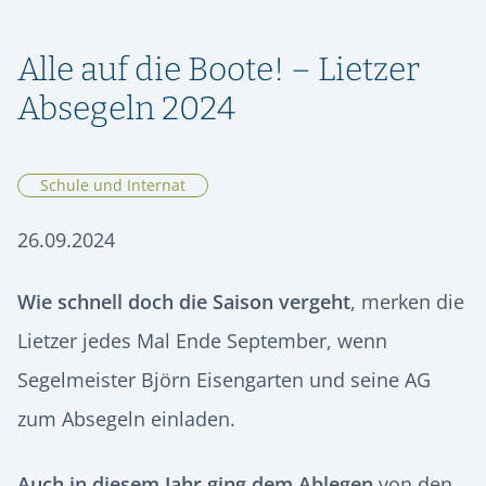
ORIENTIERUNG & SCHULWECHSEL
RÜCKBLICK
SPEISEPLAN
GESCHICHTE
STIPENDIENFONDS HERMANN LIETZ-SCHULE
AUFNAHME & KONTAKT
ALUMNI
Alle auf die Boote! – Lietzer
SPIEKEROOG
PODCAST | LIETZ SPIEKEROOG
KOOPERATIONEN
VIER GESPRÄCHE. VIER LEBENSWEGE.
Absegeln 2024
FÖRDERVEREIN
LIETZ IM TV
KONTAKT & ANREISE
Vier junge Menschen erzählen, was von ihrer Zeit an der Hermann
Lietz-Schule geblieben ist.
HSHS-JOBS
PRESSE
Schule und Internat
26.09.2024
Wie schnell doch die Saison vergeht
, merken die
Lietzer jedes Mal Ende September, wenn
Segelmeister Björn Eisengarten und seine AG
zum Absegeln einladen.
Auch in diesem Jahr ging dem Ablegen
von den