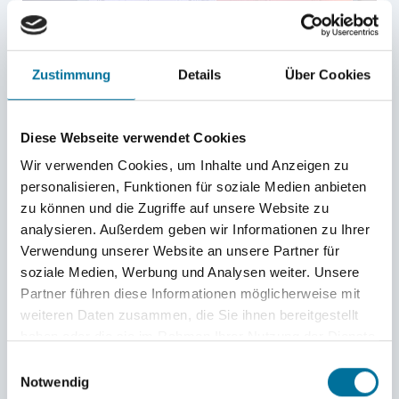
Zustimmung
Details
Über Cookies
Teamrollen an Bord © Hannes
Diese Webseite verwendet Cookies
Am Montag, 21. Juli 2025 hatten wir unsere erste
Wir verwenden Cookies, um Inhalte und Anzeigen zu
personalisieren, Funktionen für soziale Medien anbieten
Student:innen-Sitzung. Aber was ist das? Diese Sitzung
zu können und die Zugriffe auf unsere Website zu
ist für uns Kids gedacht, um z. B. Streitigkeiten,
analysieren. Außerdem geben wir Informationen zu Ihrer
Unwissenheiten und Pläne zu klären. Während der
Verwendung unserer Website an unsere Partner für
Sitzung waren die Erwachsenen (Hannes, Marie und
soziale Medien, Werbung und Analysen weiter. Unsere
Buddys) oben an Deck und haben nur geholfen, wenn
Partner führen diese Informationen möglicherweise mit
wir sie darum gebeten haben.
weiteren Daten zusammen, die Sie ihnen bereitgestellt
haben oder die sie im Rahmen Ihrer Nutzung der Dienste
Als wir unser Schiff, die Poolster, letzte Woche
gesammelt haben.
betreten hatten, dachten wir, die Zeit an Bord sei wie
Einwilligungsauswahl
Notwendig
ein Sommercamp unter Segeln. Aber auch das Leben